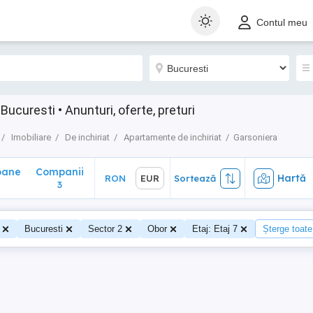
ane
Companii
Hartă
RON
EUR
Sortează
Contul meu
3
Bucuresti • Anunturi, oferte, preturi
Imobiliare
De inchiriat
Apartamente de inchiriat
Garsoniera
oane
Companii
Hartă
RON
EUR
Sortează
0
3
Bucuresti
Sector 2
Obor
Etaj: Etaj 7
Șterge toate 