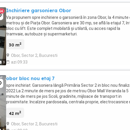
Inchiriere garsoniera Obor
34
Va propunem spre inchiriere o garsonieră în zona Obor, la 4 minute
metrou și de Piața Obor. Garsoniera are 30 mp, se află la etajul 7, în
bloc cu lift. Este complet mobilată și utilată, cu acces rapid la
tramvaie, autobuze și supermarketuri.
2
30 m
Obor, Sector 2, Bucuresti
azi 09:33
3
obor bloc nou etaj 7
spre inchiriat: Garsoniera lângă Primăria Sector 2 in bloc nou finaliz
2022 La 2 minute de mers pe jos de metrou Obor Mall Veranda la 5
minute de mers pe jos Scoli, gradinite, mijloace de transport in
proximitate. Incalzire pardoseala, centrala proprie, electrocasnice 
Exclus fumatori Exclus ...
2
42 m
Obor, Sector 2, Bucuresti