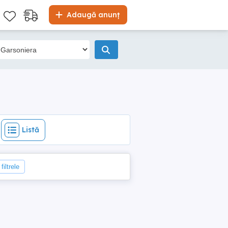
Listă
Adaugă anunț
Listă
filtrele