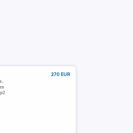
270 EUR
 ,
ces
mp2