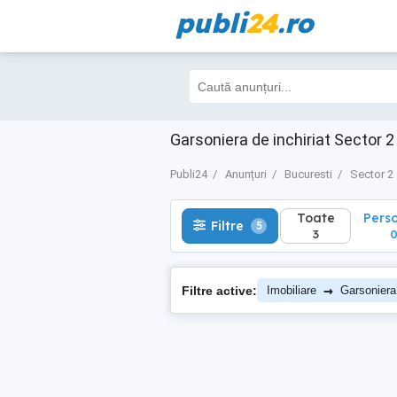
publi
24
.ro
Toate
Perso
Filtre
5
3
0
Garsoniera de inchiriat Sector 2 
Publi24
Anunțuri
Bucuresti
Sector 2
Toate
Pers
Filtre
5
3
→
Filtre active:
Imobiliare
Garsoniera