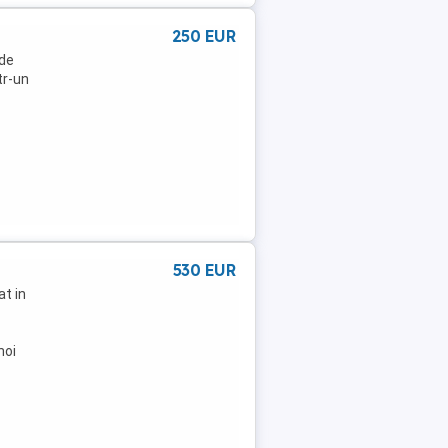
250 EUR
 de
tr-un
530 EUR
at in
noi