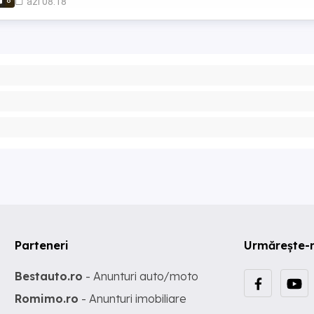
8
azi 08:18
Parteneri
Urmărește-
Bestauto.ro
- Anunturi auto/moto
Romimo.ro
- Anunturi imobiliare