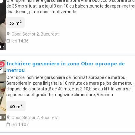
Ofer spre inchiriere garsoniera in zona Piata Obor, cu o suprafata u
de 35 mp situat la etajul 3 din 10 cu balcon ,puncte de reper: metro
doar 5 min , piata obor , mall veranda.
2
35 m
Obor, Sector 2, Bucuresti
ieri 14:36
4
Inchiriere garsoniera in zona Obor aproape de
23
metrou
Ofer spre închiriere garsoniera de închiriat aproape de metrou.
Garsoniera in zona liniștită la 10 minute de mers pe jos de metrou,
dispune de o suprafață de 40 mp, etaj 3 10,bloc cu lift. In zona se
regăsesc scoli,gradinite,magazine alimentare, Veranda
Mall,restaurante,cafenele. Pentru detalii suplimentare ...
2
40 m
Obor, Sector 2, Bucuresti
3
ieri 14:07