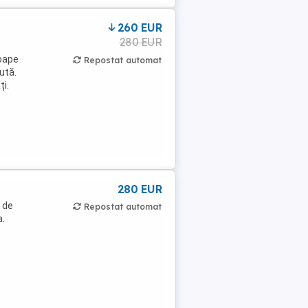
260 EUR
280 EUR
roape
Repostat automat
ută.
ți.
280 EUR
a de
Repostat automat
a.