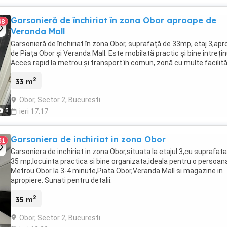
Garsonieră de închiriat în zona Obor aproape de
48
Veranda Mall
Garsonieră de închiriat în zona Obor, suprafață de 33mp, etaj 3,ap
de Piața Obor și Veranda Mall. Este mobilată practic și bine întrețin
Acces rapid la metrou și transport în comun, zonă cu multe facilită
2
33 m
Obor, Sector 2, Bucuresti
3
ieri 17:17
Garsoniera de inchiriat in zona Obor
31
Garsoniera de inchiriat in zona Obor,situata la etajul 3,cu suprafat
35 mp,locuinta practica si bine organizata,ideala pentru o persoan
Metrou Obor la 3-4 minute,Piata Obor,Veranda Mall si magazine in
apropiere. Sunati pentru detalii.
2
35 m
Obor, Sector 2, Bucuresti