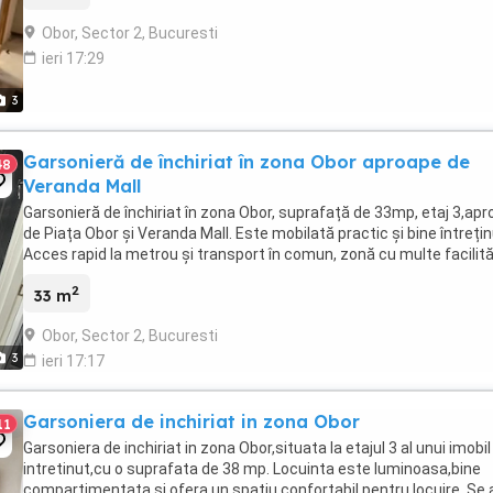
Obor, Sector 2, Bucuresti
ieri 17:29
3
Garsonieră de închiriat în zona Obor aproape de
48
Veranda Mall
Garsonieră de închiriat în zona Obor, suprafață de 33mp, etaj 3,ap
de Piața Obor și Veranda Mall. Este mobilată practic și bine întrețin
Acces rapid la metrou și transport în comun, zonă cu multe facilită
2
33 m
Obor, Sector 2, Bucuresti
3
ieri 17:17
Garsoniera de inchiriat in zona Obor
11
Garsoniera de inchiriat in zona Obor,situata la etajul 3 al unui imobil
intretinut,cu o suprafata de 38 mp. Locuinta este luminoasa,bine
compartimentata si ofera un spatiu confortabil pentru locuire. Se 