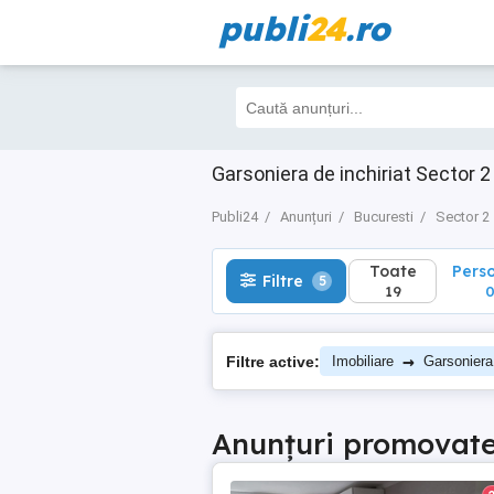
publi
24
.ro
Toate
Perso
Filtre
5
19
0
Garsoniera de inchiriat Sector 2 
Publi24
Anunțuri
Bucuresti
Sector 2
Toate
Pers
Filtre
5
19
→
Filtre active:
Imobiliare
Garsoniera
Anunțuri promovat