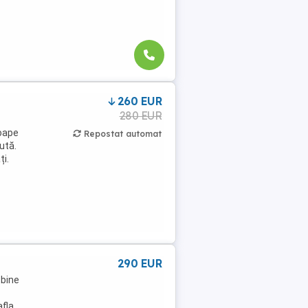
260 EUR
280 EUR
roape
Repostat automat
ută.
ți.
290 EUR
 bine
afla