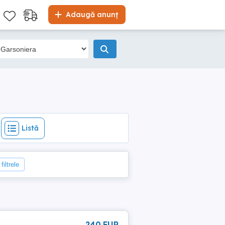
Listă
Adaugă anunț
Listă
filtrele
240 EUR