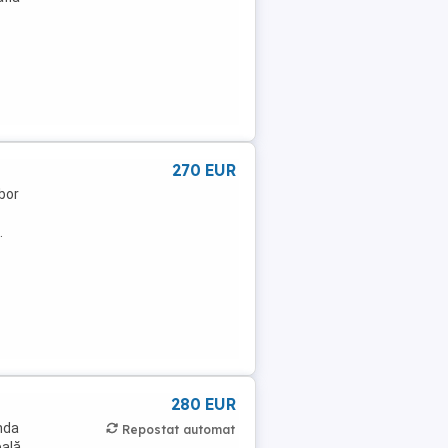
270 EUR
Obor
.
280 EUR
nda
Repostat automat
eală