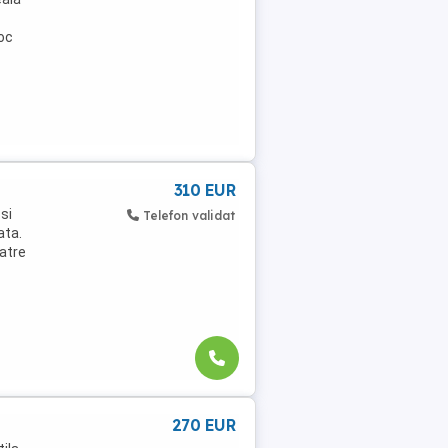
loc
310 EUR
si
Telefon validat
ata.
catre
270 EUR