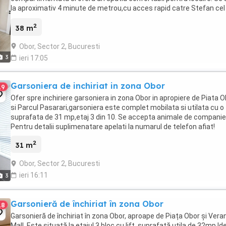
la aproximativ 4 minute de metrou,cu acces rapid catre Stefan cel
Mare,Colentina,Tei,Piata ...
2
38 m
Obor, Sector 2, Bucuresti
3
ieri 17:05
Garsoniera de inchiriat in zona Obor
19
Ofer spre inchiriere garsoniera in zona Obor in apropiere de Piata 
si Parcul Pasarari,garsoniera este complet mobilata si utilata cu o
suprafata de 31 mp,etaj 3 din 10. Se accepta animale de companie
Pentru detalii suplimenatare apelati la numarul de telefon afiat!
2
31 m
Obor, Sector 2, Bucuresti
ieri 16:11
3
Garsonieră de închiriat în zona Obor
18
Garsonieră de închiriat în zona Obor, aproape de Piața Obor și Vera
Mall. Este situată la etajul 3,bloc cu lift, suprafață utila de 32mp.Id