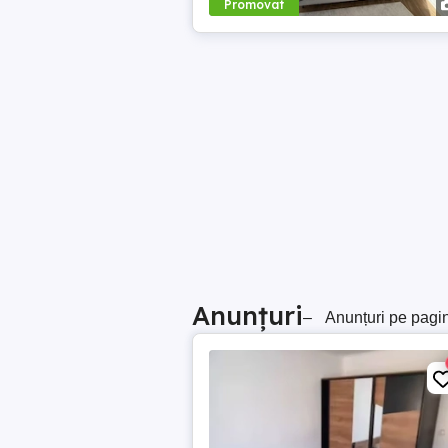
Promovat
Anunțuri
–
Anunțuri pe pagi