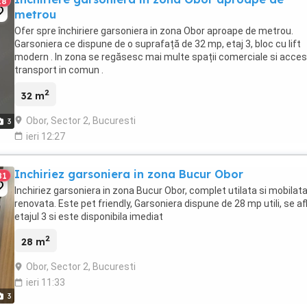
28
metrou
Ofer spre închiriere garsoniera in zona Obor aproape de metrou.
Garsoniera ce dispune de o suprafață de 32 mp, etaj 3, bloc cu lift
modern . In zona se regăsesc mai multe spații comerciale si acces
transport in comun .
2
32 m
Obor, Sector 2, Bucuresti
3
ieri 12:27
Inchiriez garsoniera in zona Bucur Obor
81
Inchiriez garsoniera in zona Bucur Obor, complet utilata si mobilata
renovata. Este pet friendly, Garsoniera dispune de 28 mp utili, se afl
etajul 3 si este disponibila imediat
2
28 m
Obor, Sector 2, Bucuresti
ieri 11:33
3