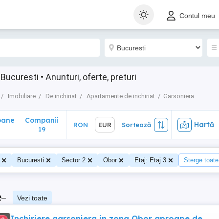
ane
Companii
Hartă
RON
EUR
Sortează
Contul meu
19
Bucuresti • Anunturi, oferte, preturi
Imobiliare
De inchiriat
Apartamente de inchiriat
Garsoniera
oane
Companii
Hartă
RON
EUR
Sortează
0
19
Bucuresti
Sector 2
Obor
Etaj: Etaj 3
Șterge toate 
e
–
Vezi toate
Inchiriere garsoniera in zona Obor aproape de