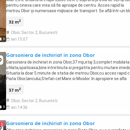
pentru cineva care vrea să fie aproape de centru. Acces rapid la
metrou Obor și numeroase mijloace de transport. Se află într-un b
ok, cu magazine și restaurante ...
2
32 m
Obor, Sector 2, Bucuresti
3
ieri 15:07
Garsoniera de inchiriat in zona Obor
Garsoniera de inchiriat in zona Obor,37 mp,etaj 3,complet mobilata 
utilata,spatioasa,bine intretinuta si pregatita pentru mutare imedi
Situata la doar 5 minute de statia de metrou Obor,cu acces rapid 
Piata Obor,Iancului,Stefan cel Mare si Mosilor. In apropiere se afla
supermarketuri,restaurante,farmacii,piete,mijloace ...
2
37 m
Obor, Sector 2, Bucuresti
3
ieri 14:36
Garsoniera de inchiriat in zona Obor
1