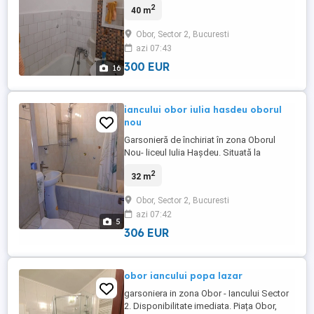
2
40 m
Obor, Sector 2, Bucuresti
azi 07:43
300 EUR
16
iancului obor iulia hasdeu oborul
nou
Garsonieră de închiriat în zona Oborul
Nou- liceul Iulia Hașdeu. Situată la
aproximativ 4min de mers pe jos de
2
32 m
metroul Piața Iancului, 5-6 min de mers pe
jos de metroul Obor, acces facil la
Obor, Sector 2, Bucuresti
autobuze,troleibuze și tramvaie. Zone
azi 07:42
comerciale în apropiere- Piața Bucur Obor
5
și Mall Veranda. Garsonieră curată ...
306 EUR
obor iancului popa lazar
garsoniera in zona Obor - Iancului Sector
2. Disponibilitate imediata. Piața Obor,