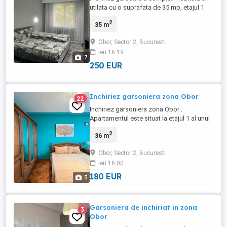
utilata cu o suprafata de 35 mp, etajul 1
din 10.Garsoniera se afla in zona Obor vis
2
35 m
a vis de Autorent Platinum.
Obor, Sector 2, Bucuresti
ieri 16:19
7
250 EUR
Inchiriez garsoniera zona Obor
22
Inchiriez garsoniera zona Obor .
Apartamentul este situat la etajul 1 al unui
imobil dispus pe 10 niveluri si dispune de
2
36 m
o suprafata utila de 36 mp, Este situata la
10 minute de metrou Obor. Aveti in jur
Obor, Sector 2, Bucuresti
farmacii, banci, magazine
ieri 16:00
180 EUR
3
Garsoniera de inchiriat in zona
3
Obor