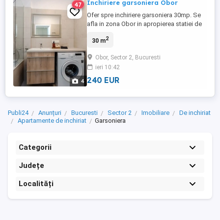
Inchiriere garsoniera Obor
47
Ofer spre inchiriere garsoniera 30mp. Se
afla in zona Obor in apropierea statiei de
metrou. Langa sunt mai multe spatii
2
30 m
comerciale. Etaj: 1
Obor, Sector 2, Bucuresti
ieri 10:42
240 EUR
4
Publi24
Anunțuri
Bucuresti
Sector 2
Imobiliare
De inchiriat
Apartamente de inchiriat
Garsoniera
Categorii
Județe
Localități