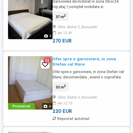
Garsoniera de inchiriat in zona Obor,34
mp,etaj 1,complet mobilata si
utilata,spatioasa si bine intretinuta,ideala
2
37 m
pentru o persoana sau un cuplu. Situata la
doar 4-5 minute de metrou Obor,cu acces
Obor, Sector 2, Bucuresti
rapid catre Stefan cel
ieri 12:41
Mare,Colentina,Iancului si Veranda Mall. In
3
apropiere se gasesc
270 EUR
magazine,piete,mijloace ...
Ofer spre o garsoniera, in zona
22
Stefan cel Mare
Ofer spre o garsoniera, in zona Stefan cel
Mare, decomandata , avand o suprafata
de 33 mp . Garsoniera este la etajul 1 si
2
33 m
are urmatoarea compartimentare:
bucatarie complet mobilata si utilata,
Obor, Sector 2, Bucuresti
dormitor si baie cu cada. Apartamentul nu
ieri 12:10
este pet friendly
Promovat
4
220 EUR
Repostat automat