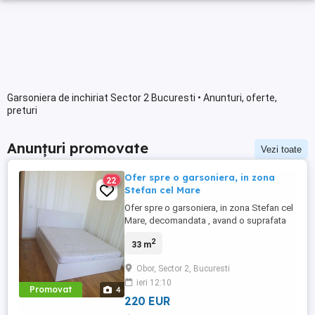
Garsoniera de inchiriat Sector 2 Bucuresti • Anunturi, oferte,
preturi
Anunțuri promovate
Vezi toate
Ofer spre o garsoniera, in zona
22
Stefan cel Mare
Ofer spre o garsoniera, in zona Stefan cel
Mare, decomandata , avand o suprafata
de 33 mp . Garsoniera este la etajul 1 si
2
33 m
are urmatoarea compartimentare:
bucatarie complet mobilata si utilata,
Obor, Sector 2, Bucuresti
dormitor si baie cu cada. Apartamentul nu
ieri 12:10
este pet friendly
Promovat
4
220 EUR