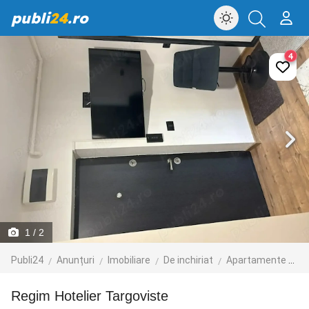
publi
24
.ro
4
1
/ 2
Publi24
Anunțuri
Imobiliare
De inchiriat
Apartamente de inchiriat
Regim Hotelier Targoviste