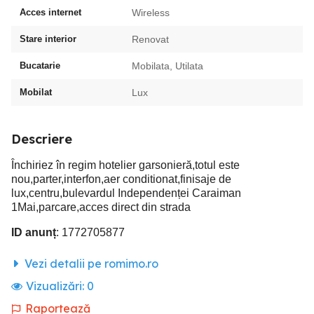
Acces internet
Wireless
Stare interior
Renovat
Bucatarie
Mobilata, Utilata
Mobilat
Lux
Descriere
Închiriez în regim hotelier garsonieră,totul este
nou,parter,interfon,aer conditionat,finisaje de
lux,centru,bulevardul Independenței Caraiman
1Mai,parcare,acces direct din strada
ID anunț
: 1772705877
Vezi detalii pe romimo.ro
Vizualizări:
0
Raportează