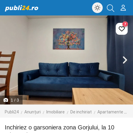
publi
24
.ro
7
1
/ 3
Publi24
Anunțuri
Imobiliare
De inchiriat
Apartamente de inchiriat
Inchiriez o garsoniera zona Gorjului, la 10