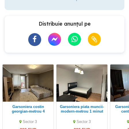
Distribuie anunțul pe
garsoniera costin
garsoniera piata muncii-
garsoniera tei-modern-
georgian-metrou 4
modern-metrou 1 minut
cent
minute-prima inchiriere
facultat
Sector 3
Sector 3