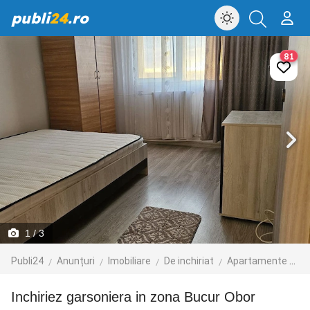
publi
24
.ro
81
1
/ 3
Publi24
Anunțuri
Imobiliare
De inchiriat
Apartamente de inchiriat
Inchiriez garsoniera in zona Bucur Obor