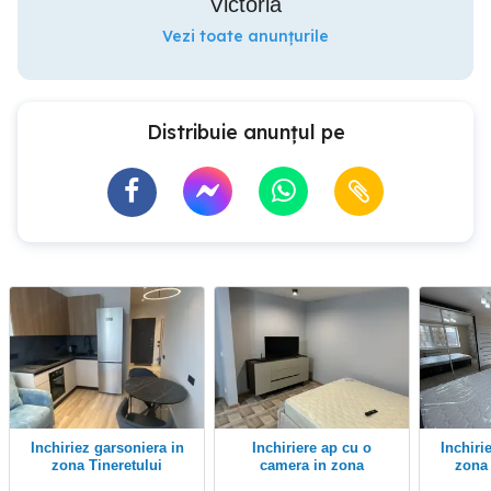
Victoria
Vezi toate anunțurile
Distribuie anunțul pe
Inchiriez garsoniera in
inchiriere ap cu o
inchiriez garsoniera in
zona Tineretului
camera in zona
zona
metalurgiei