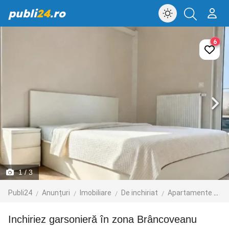
publi
24
.ro
6
1
/ 3
Publi24
Anunțuri
Imobiliare
De inchiriat
Apartamente de inchiriat
Inchiriez garsonieră în zona Brâncoveanu