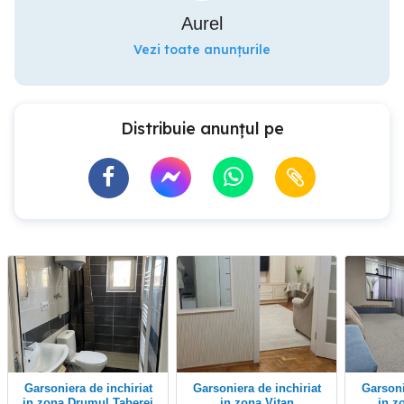
Aurel
Vezi toate anunțurile
Distribuie anunțul pe
Garsoniera de inchiriat
Garsoniera de inchiriat
Garsoniera de inchiriat
in zona Drumul Taberei
in zona Vitan
in z