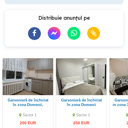
Distribuie anunțul pe
Garsonieră de închiriat
Garsonieră de închiriat
Garsoniera de inchiriat
în zona Domenii,
în zona Domenii
in zona 
Facu
Sector 1
Sector 1
200 EUR
250 EUR