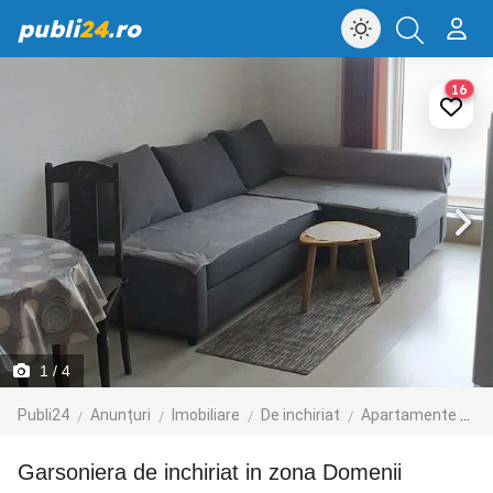
publi
24
.ro
16
1
/ 4
Publi24
Anunțuri
Imobiliare
De inchiriat
Apartamente de inchiriat
Garsoniera de inchiriat in zona Domenii