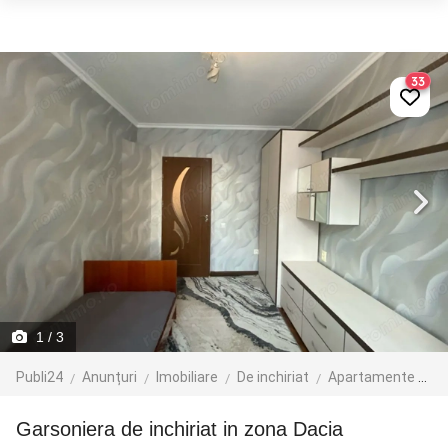
33
1
/ 3
Publi24
Anunțuri
Imobiliare
De inchiriat
Apartamente de inchiriat
Garsoniera de inchiriat in zona Dacia