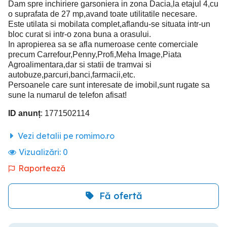
Dam spre inchiriere garsoniera in zona Dacia,la etajul 4,cu
o suprafata de 27 mp,avand toate utilitatile necesare.
Este utilata si mobilata complet,aflandu-se situata intr-un
bloc curat si intr-o zona buna a orasului.
In apropierea sa se afla numeroase cente comerciale
precum Carrefour,Penny,Profi,Meha Image,Piata
Agroalimentara,dar si statii de tramvai si
autobuze,parcuri,banci,farmacii,etc.
Persoanele care sunt interesate de imobil,sunt rugate sa
sune la numarul de telefon afisat!
ID anunț
: 1771502114
Vezi detalii pe romimo.ro
Vizualizări:
0
Raportează
Fă ofertă