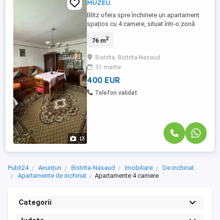
MUZEU
Blitz ofera spre închiriere un apartament
spațios cu 4 camere, situat într-o zonă
foarte bună, cu acces rapid către toate
2
76 m
punctele de interes ale orașului. Locuința
este bine compartimentată și dispune de
Bistrita, Bistrita-Nasaud
un living generos, trei dormitoare
31 martie
luminoase, două băi moderne și o
bucătărie separată, ideală ...
400 EUR
Telefon validat
13
Publi24
Anunțuri
Bistrita-Nasaud
Imobiliare
De inchiriat
Apartamente de inchiriat
Apartamente 4 camere
Categorii