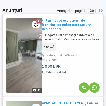
Anunțuri
20
50
Anunțuri pe pagină:
✨ Penthouse exclusivist de
1
închiriat, complex Best Luxury
Residence ✨
✨ Eleganță, rafinament și confort la cel
mai înalt nivel — Ven Imobiliare vă invită să
descoperiți un penthouse spectaculos
2
100 m
situat în prestigiosul complex Best Luxury
Residence, pe Strada Libertății ✨ Acest
Bistrita, Bistrita-Nasaud
apartament exclusivist redefinește
7 august
standardele locuirii premium, oferind
spații generoase, lumină ...
1 000 EUR
Telefon validat
15
APARTAMENT CU 4 CAMERE, LANGA