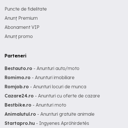
Puncte de fidelitate
Anunț Premium
Abonament VIP
Anunț promo
Parteneri
Bestauto.ro
- Anunturi auto/moto
Romimo.ro
- Anunturi imobiliare
Romjob.ro
- Anunturi locuri de munca
Cazare24.ro
- Anunturi cu oferte de cazare
Bestbike.ro
- Anunturi moto
Animalutul.ro
- Anunturi gratuite animale
Startapro.hu
- Ingyenes Apróhirdetés