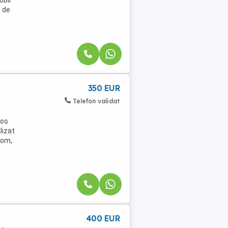
e de
350 EUR
Telefon validat
ios
lizat
com,
400 EUR