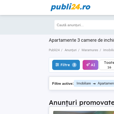
publi
24
.ro
Toate
Filtre
AI
3
16
Apartamente 3 camere de inchiri
Publi24
Anunțuri
Maramures
Imobili
Toat
Filtre
AI
3
16
→
Filtre active:
Imobiliare
Apartamen
Anunțuri promovat