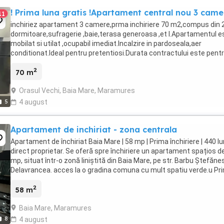
! Prima luna gratis !Apartament central nou 3 came
11
inchiriez apartament 3 camere,prma inchiriere 70 m2,compus din 
dormitoare,sufragerie ,baie,terasa generoasa ,et l.Apartamentul e
mobilat si utilat ,ocupabil imediat.Incalzire in pardoseala,aer
conditionat.Ideal pentru pretentiosi.Durata contractului este pent
minim un an !!!DIRECT DE LA PROPRIETAR ...
2
70 m
Orasul Vechi, Baia Mare, Maramures
5
4 august
Apartament de inchiriat - zona centrala
Apartament de închiriat Baia Mare | 58 mp | Prima închiriere | 440 lu
direct proprietar. Se oferă spre închiriere un apartament spațios d
mp, situat într-o zonă liniștită din Baia Mare, pe str. Barbu Ștefăn
Delavrancea. acces la o gradina comuna cu mult spatiu verde.u Pr
închiriere ...
2
58 m
Baia Mare, Maramures
8
4 august