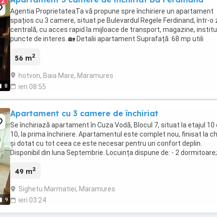
2
Agentia ProprietateaTa vă propune spre închiriere un apartament
spațios cu 3 camere, situat pe Bulevardul Regele Ferdinand, într-o
centrală, cu acces rapid la mijloace de transport, magazine, instituț
puncte de interes. 🏡 Detalii apartament Suprafață: 68 mp utili
Compartimentare: Living ...
2
56 m
hotvon, Baia Mare, Maramures
8
ieri 08:55
Apartament cu 3 camere de închiriat
Se închiriază apartament în Cuza Vodă, Blocul 7, situat la etajul 10 
10, la prima închiriere. Apartamentul este complet nou, finisat la c
și dotat cu tot ceea ce este necesar pentru un confort deplin.
Disponibil din luna Septembrie. Locuința dispune de: - 2 dormitoare;
living și zonă de dining ...
2
49 m
Sighetu Marmatiei, Maramures
9
ieri 03:24