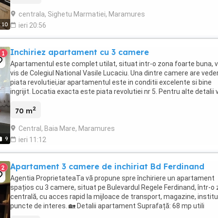
centrala, Sighetu Marmatiei, Maramures
10
ieri 20:56
Inchiriez apartament cu 3 camere
1
Apartamentul este complet utilat, situat intr-o zona foarte buna, v
vis de Colegiul National Vasile Lucaciu. Una dintre camere are veder
piata revolutiei,iar apartamentul este in conditii excelente si bine
ingrijit. Locatia exacta este piata revolutiei nr 5. Pentru alte detalii 
rog sa ma ...
2
70 m
Central, Baia Mare, Maramures
9
ieri 11:12
Apartament 3 camere de inchiriat Bd Ferdinand
2
Agentia ProprietateaTa vă propune spre închiriere un apartament
spațios cu 3 camere, situat pe Bulevardul Regele Ferdinand, într-o
centrală, cu acces rapid la mijloace de transport, magazine, instituț
puncte de interes. 🏡 Detalii apartament Suprafață: 68 mp utili
Compartimentare: Living ...