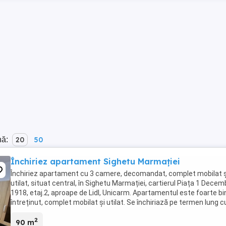
nă:
20
50
Închiriez apartament Sighetu Marmației
Închiriez apartament cu 3 camere, decomandat, complet mobilat ș
utilat, situat central, în Sighetu Marmației, cartierul Piața 1 Decem
1918, etaj.2, aproape de Lidl, Unicarm. Apartamentul este foarte bi
întreținut, complet mobilat și utilat. Se închiriază pe termen lung c
contract de închiriere. ...
2
90 m