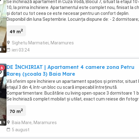
Se închiriază apartament în Cuza Vodă, Blocul 7, situat la etajul 10 
10, la prima închiriere. Apartamentul este complet nou, finisat la c
și dotat cu tot ceea ce este necesar pentru un confort deplin.
Disponibil din luna Septembrie. Locuința dispune de: - 2 dormitoare;
living și zonă de dining ...
2
49 m
Sighetu Marmatiei, Maramures
9
ieri 03:24
DE ÎNCHIRIAT | Apartament 4 camere zona Petru
26
Rareș (școala 3) Baia Mare
Vă oferim spre închiriere un apartament spațios și primitor, situat 
etajul 3 din 4, într-un bloc cu scară impecabil întreținută.
Compartimentare: Bucătărie cu living open-space 3 dormitoare 1 b
Se închiriază complet mobilat și utilat, exact cum reiese din fotogra
Bonus: boxă ...
2
70 m
Baia Mare, Maramures
9
5 august