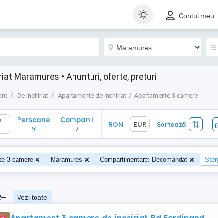
Persoane
Companii
RON
EUR
Sortează
Contul meu
9
7
at Maramures • Anunturi, oferte, preturi
are
De inchiriat
Apartamente de inchiriat
Apartamente 3 camere
e
Persoane
Companii
RON
EUR
Sortează
9
7
te 3 camere
Maramures
Compartimentare: Decomandat
Șterg
e
–
Vezi toate
Apartament 3 camere de inchiriat Bd Ferdinand