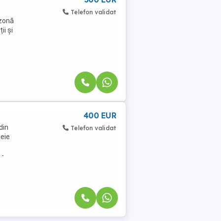
Telefon validat
 zonă
ii și
400 EUR
din
Telefon validat
heie
 -