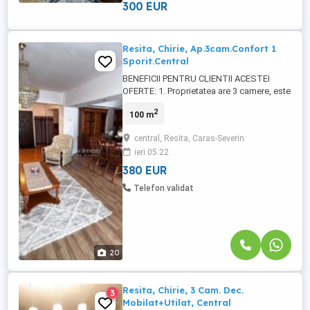
interioare ...
300 EUR
Resita, Chirie, Ap.3cam.Confort 1
Sporit.Central
BENEFICII PENTRU CLIENTII ACESTEI
OFERTE: 1. Proprietatea are 3 camere, este
confort 1 Sporit, decomandat, este situat
2
100 m
la etajul 7 al unui bloc cu regim de inaltime
P+10 etaje; compus din 2 dormitoare
central, Resita, Caras-Severin
luminoase si spatioase, un living foarte
ieri 05:22
mare, luminos, open space, un spatiu
generos de dining in ...
380 EUR
Telefon validat
20
Resita, Chirie, 3 Cam. Dec.
3
Mobilat+Utilat, Central