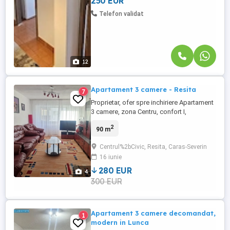
250 EUR
Compartimentare: ...
Telefon validat
12
Apartament 3 camere - Resita
7
Proprietar, ofer spre inchiriere Apartament
3 camere, zona Centru, confort I,
decomandat, complet mobilat, etaj 7 10, 2
2
90 m
bai, 1 balcon, disponibil imediat!
Centrul%2bCivic, Resita, Caras-Severin
16 iunie
280 EUR
4
300 EUR
Apartament 3 camere decomandat,
1
modern in Lunca