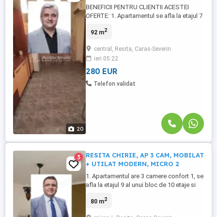
BENEFICII PENTRU CLIENTII ACESTEI
OFERTE: 1. Apartamentul se afla la etajul 7
al unui bloc de 10 etaje, izolat pe exterior,
2
92 m
este confort 1 decomandat, are 3 camere
(o sufragerie spatioasa si 2 dormitoare), o
central, Resita, Caras-Severin
bucatarie mare tip open space, mobilata
ieri 05:22
si utilata, 2 bai, 2 balcoane (unul
transormat intr-o ...
280 EUR
Telefon validat
20
RESITA CHIRIE, AP 3 CAM, MOBILAT
3
+ UTILAT MODERN, MICRO 2
1. Apartamentul are 3 camere confort 1, se
afla la etajul 9 al unui bloc de 10 etaje si
are o suprafata totala de cca. 90 mp.;
2
80 m
Detine 1 hol mare, doua dormitoare si un
living, bucatarie inchisa, mobilata si