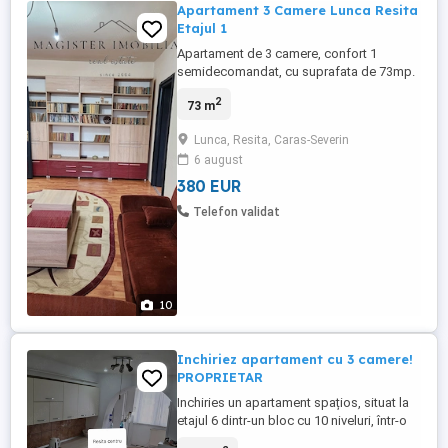
Apartament 3 Camere Lunca Resita
Etajul 1
Apartament de 3 camere, confort 1
semidecomandat, cu suprafata de 73mp.
Este compus din bucatarie, living, 2
2
73 m
dormitoare, baie, hol, debara si dispune
de o boxa la demisol. Se inchiriaza
Lunca, Resita, Caras-Severin
mobilat si utilat, are centrala termica si
6 august
calorifere, aer conditionat, usa metalica,
geamuri termopan si amenajari ...
380 EUR
Telefon validat
10
Inchiriez apartament cu 3 camere!
PROPRIETAR
Inchiries un apartament spațios, situat la
etajul 6 dintr-un bloc cu 10 niveluri, într-o
zonă centrală dar ferită de agitație. Spațiul