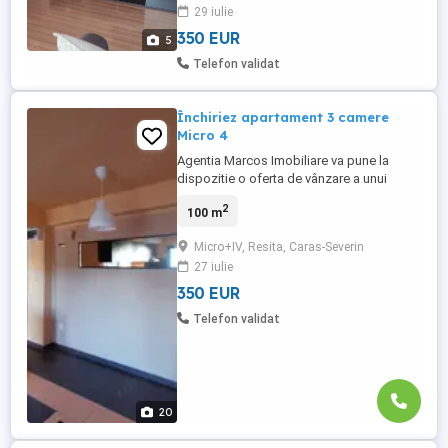
29 iulie
companie. 350 chirie + 350 garantie.
350 EUR
5
Telefon validat
Închiriez apartament 3 camere
Micro 4
Agentia Marcos Imobiliare va pune la
dispozitie o oferta de vânzare a unui
apartament cu camere situat in Resita in
2
100 m
Govandari, Micro 4, bulevardul Republicii
22. Decomandat Suprafata 100 mp
Micro+IV, Resita, Caras-Severin
Confort 1 3 camere 2 bai 2 dormitoare
27 iulie
Balcon Centrala termica Podele laminate
Gresie si faianta Comisionul ...
350 EUR
Telefon validat
20