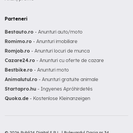
Parteneri
Bestauto.ro
- Anunturi auto/moto
Romimo.ro
- Anunturi imobiliare
Romjob.ro
- Anunturi locuri de munca
Cazare24.ro
- Anunturi cu oferte de cazare
Bestbike.ro
- Anunturi moto
Animalutul.ro
- Anunturi gratuite animale
Startapro.hu
- Ingyenes Apróhirdetés
Quoka.de
- Kostenlose Kleinanzeigen
© 2026 Publi24 Digital S.R.L. | Bulevardul Dacia nr 34,