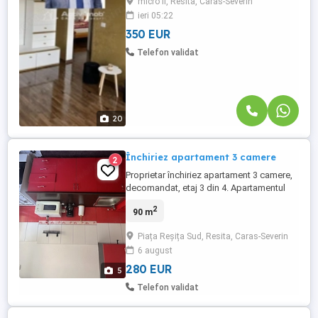
micro ii, Resita, Caras-Severin
utilata, baie , centrala termica, usa de
ieri 05:22
metal la intrare, usi interioare din lemn si
ferestre ...
350 EUR
Telefon validat
20
Închiriez apartament 3 camere
2
Proprietar închiriez apartament 3 camere,
decomandat, etaj 3 din 4. Apartamentul
este mobilat și utilat. Este localizat
2
90 m
aproape de piata, supermarketuri , centru,
mijloace de transport. Condiții de închiriat:
Piața Reșița Sud, Resita, Caras-Severin
280 euro chiria + 300 garanție. Exclus
6 august
animale de companie. Informații la telefon
.
280 EUR
5
Telefon validat