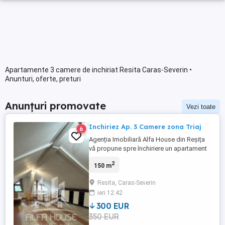
Apartamente 3 camere de inchiriat Resita Caras-Severin •
Anunturi, oferte, preturi
Anunțuri promovate
Vezi toate
Inchiriez Ap. 3 Camere zona Triaj
6
Agenția Imobiliară Alfa House din Reșița
vă propune spre închiriere un apartament
cu 3 camere, 150 mp, situata în Reșița,
2
150 m
zona Triaj. Apartamentul este mobilat si
utilat complet, ocupabila imediat. Chiria -
Resita, Caras-Severin
300 E, garanția - 300 E, comisionul agenției
ieri 12:42
- 300 E
300 EUR
350 EUR