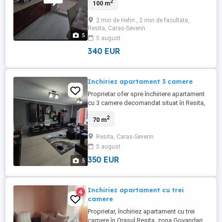
2
100 m
este împărțit în trei camere o sufragerie
generoasă și două dormitoare la care se
2 min de Hehn , 2 min de facultate,
adaugă o bucătărie complet mobilată și
Resita, Caras-Severin
utilată, două băi, un hol amplu și două
5
5 august
balcoane. ...
340 EUR
Inchiriez apartament 3 camere
Proprietar ofer spre închiriere apartament
cu 3 camere decomandat situat în Resita,
zona Intim, langa scoala generala nr.8. Nu
2
70 m
se accepta animale de companie.
Suprafață utilă: 70mp Etaj: 2 din 4
Resita, Caras-Severin
Compartimentare: living, 2 dormitoare,
5 august
bucătărie închisă, 2 bai, balcon inchis. 1
loc de parcare ...
350 EUR
5
Inchiriez apartament cu trei
4
camere
Proprietar, închiriez apartament cu trei
camere în Orașul Reșița, zona Govandari,