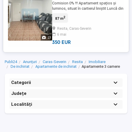
Comision 0% !!! Apartament spațios și
luminos, situat în cartierul liniștit Luncă din
Reșița, ideal pentru o familie, situat la
2
87 m
etajul 4 din 4, bloc cu acoperis schimbat,
fara probleme.. **Caracteristici:** *
Resita, Caras-Severin
**Spațiu:** 3 camere (living + 2
6 mai
dormitoare), bucătarie, baie. * **Stare:**
13
Complet și ...
350 EUR
Publi24
Anunțuri
Caras-Severin
Resita
Imobiliare
De inchiriat
Apartamente de inchiriat
Apartamente 3 camere
Categorii
Județe
Localități