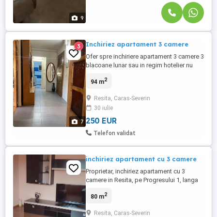
9
Inchiriez apartament 3 camere
3
Ofer spre inchiriere apartament 3 camere 3
blacoane lunar sau in regim hotelier nu
accept animale de companie lunar se
2
94 m
inchiriaza cu 1 chirie garantie plus luna in
curs si la regim hotelier este 200 lei la zi
Resita, Caras-Severin
apartamentul se afla in zona lunca o zona
30 iulie
f linistita si beneficeaza si de o boxa garaj
partial ...
250 EUR
7
Telefon validat
inchiriez apartament cu 3 camere
Proprietar, inchiriez apartament cu 3
camere in Resita, pe Progresului 1, langa
piata. Apartamentul est la etajul 3 are doua
2
80 m
bai si este dotat cu centrala termica si
clima. Se inchiriaza pe termen lung la o
Resita, Caras-Severin
familie serioasa, nu accept animale de