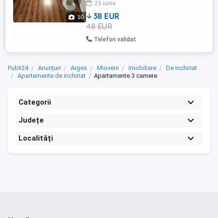
23 iunie
dispensar, stadion, magazine și poștă.
Tarife: Regim ...
38 EUR
10
48 EUR
Telefon validat
Publi24
Anunțuri
Arges
Mioveni
Imobiliare
De inchiriat
Apartamente de inchiriat
Apartamente 3 camere
Categorii
Județe
Localități