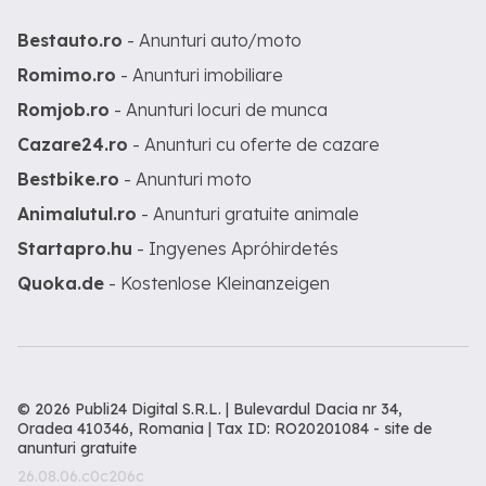
Bestauto.ro
- Anunturi auto/moto
Romimo.ro
- Anunturi imobiliare
Romjob.ro
- Anunturi locuri de munca
Cazare24.ro
- Anunturi cu oferte de cazare
Bestbike.ro
- Anunturi moto
Animalutul.ro
- Anunturi gratuite animale
Startapro.hu
- Ingyenes Apróhirdetés
Quoka.de
- Kostenlose Kleinanzeigen
© 2026 Publi24 Digital S.R.L. | Bulevardul Dacia nr 34,
Oradea 410346, Romania | Tax ID: RO20201084 -
site de
anunturi gratuite
26.08.06.c0c206c