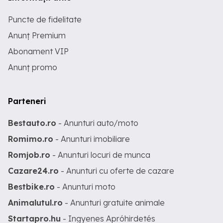
Puncte de fidelitate
Anunț Premium
Abonament VIP
Anunț promo
Parteneri
Bestauto.ro
- Anunturi auto/moto
Romimo.ro
- Anunturi imobiliare
Romjob.ro
- Anunturi locuri de munca
Cazare24.ro
- Anunturi cu oferte de cazare
Bestbike.ro
- Anunturi moto
Animalutul.ro
- Anunturi gratuite animale
Startapro.hu
- Ingyenes Apróhirdetés