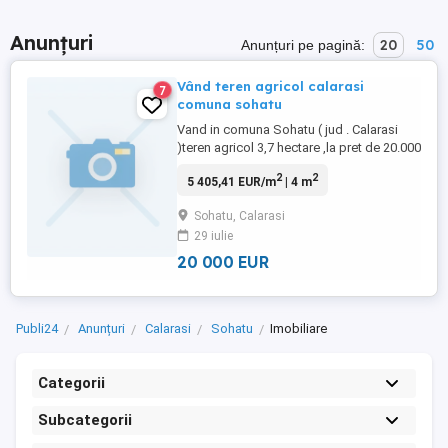
Anunțuri
20
50
Anunțuri pe pagină:
Vând teren agricol calarasi
7
comuna sohatu
Vand in comuna Sohatu ( jud . Calarasi
)teren agricol 3,7 hectare ,la pret de 20.000
euro hectarul . Exista cadastru si
2
2
5 405,41 EUR/m
| 4 m
intabulare
Sohatu, Calarasi
29 iulie
20 000 EUR
Publi24
Anunțuri
Calarasi
Sohatu
Imobiliare
Categorii
Subcategorii