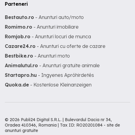
Parteneri
Bestauto.ro
- Anunturi auto/moto
Romimo.ro
- Anunturi imobiliare
Romjob.ro
- Anunturi locuri de munca
Cazare24.ro
- Anunturi cu oferte de cazare
Bestbike.ro
- Anunturi moto
Animalutul.ro
- Anunturi gratuite animale
Startapro.hu
- Ingyenes Apróhirdetés
Quoka.de
- Kostenlose Kleinanzeigen
© 2026 Publi24 Digital S.R.L. | Bulevardul Dacia nr 34,
Oradea 410346, Romania | Tax ID: RO20201084 -
site de
anunturi gratuite