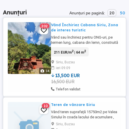
Anunțuri
20
50
Anunțuri pe pagină:
Vând Închiriez Cabana Siriu, Zona
202
de interes turistic
Vând sau închiriez pentru ONG-uri, pe
termen lung, cabana din lemn, construită
în 2016, mansardată cu 3 camere, living și
2
2
211 EUR/m
| 64 m
bucătărie, soba, uși și ferestre protejate,
lângă izvor, cu 2 izvoare de apa potabila în
Siriu, Buzau
apropiere, ideala pentru îndrăgostiții de
ieri 09:09
natura nepoluata și salbaticie, vânători.
14
Zona ...
13,500 EUR
16,500 EUR
Telefon validat
Teren de vânzare Siriu
10
Vând teren suprafață 15750m2 pe Valea
Siriului în coada lacului de acumulare ,
Piatra Biserici , sursă de apă pe teren ,acte
Siriu, Buzau
in regula, distanță din loc Siriu 10 km ,se