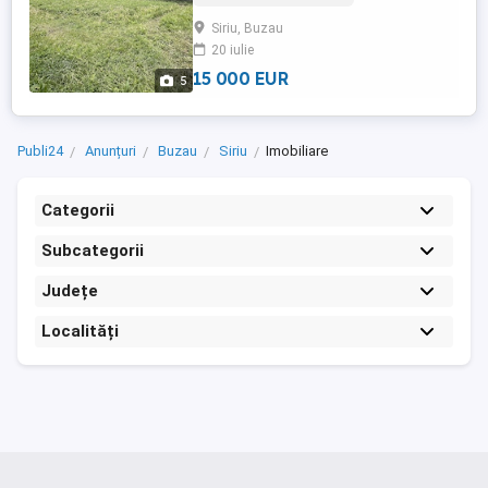
stradal 17m cu toate utilitățile ( curent,
Siriu, Buzau
apă, canalizare) .
20 iulie
15 000 EUR
5
Publi24
Anunțuri
Buzau
Siriu
Imobiliare
Categorii
Subcategorii
Județe
Localități