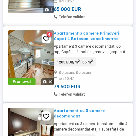
ieri 10:57
(Profi, Ovisim,Stejarul), mijloace de
transport (capăt linie 1). Apartamentul ...
65 000 EUR
7
Telefon validat
Apartament 3 camere Primăverii
4
Capat 1 Botosani zona linistita
Apartament 3 camere decomandat, 66
mp, Capăt la 1 mobilat, renovat, șarpantă
Se oferă spre vânzare apartament cu 3
2
2
1205 EUR/m
| 66 m
camere, decomandat, situat în zona Capăt
la 1, una dintre zonele apreciate din
Botosani, Botosani
Botoșani. Apartamentul este amplasat la
ieri 10:47
etajul 4, cu șarpantă, având o suprafață
Promovat
10
utilă de 66 mp. Compartimentare ...
79 500 EUR
Telefon validat
Apartament cu 3 camere
decomandat
Apartament cu 3 camere transformat din 4
camere decomandat etaj 1 suprafață de
82 mp complet mobilat și utilat modern