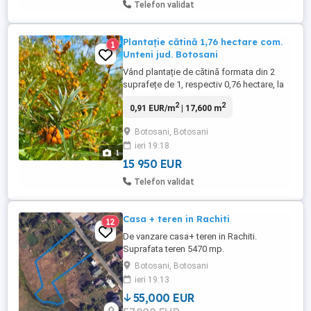
Telefon validat
Plantație cătină 1,76 hectare com.
1
Unteni jud. Botosani
Vând plantație de cătină formata din 2
suprafețe de 1, respectiv 0,76 hectare, la
asfalt (total 1,76 hectare). 3 soiuri, cu
2
2
0,91 EUR/m
| 17,600 m
perioade de maturare diferite, pentru a se
putea organiza mai ușor recoltatul.
Botosani, Botosani
Terenurile sunt intabulate si se afla in
ieri 19:18
comuna Unteni, județul Botoșani.
1
15 950 EUR
Telefon validat
Casa + teren in Rachiti
12
De vanzare casa+ teren in Rachiti.
Suprafata teren 5470 mp.
Botosani, Botosani
ieri 19:13
55,000 EUR