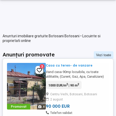
Anunturi imobiliare gratuite Botosani Botosani • Locuinte si
proprietati online
Anunțuri promovate
Vezi toate
Casa cu teren- de vanzare
3
Vand casa-90mp locuibila, cu toate
utilitatile, (Curent, Gaz, Apa, Canalizare)
dotata cu centrala proprie si aer
2
2
1000 EUR/m
| 90 m
conditionat, suprafata totala 240mp.
Centru Vechi, Botosani, Botosani
2 august
90 000 EUR
Promovat
6
Telefon validat