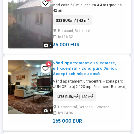
vind casa 5 8 m.si casuta 4 4 m+gradina
42 ari
2
2
833 EUR/m
| 42 m
Botosani, Botosani
ieri 16:32
35 000 EUR
2
Vând apartament cu 5 camere,
4
ultracentral - zona parc Junior.
Accept schimb cu casă.
Vând apartament ultracentral - zona parc
JUNIOR, etaj 2,120 mp. 5 camere. Renovat,
mobilat, utilat, depozit și loc de parcare.
2
2
1375 EUR/m
| 120 m
Accept schimb cu casă în Botoșani.
Ultracentral, Botosani, Botosani
8
ieri 14:06
165 000 EUR