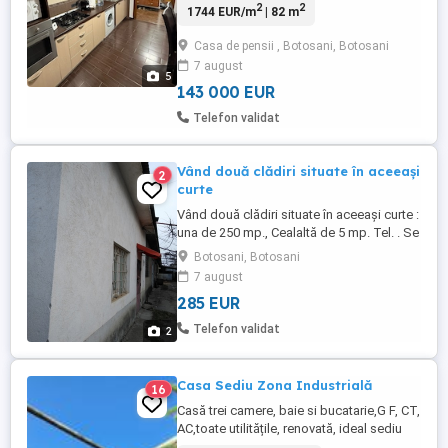
2
2
1744 EUR/m
| 82 m
instalații electrice și sanitare noi izolat
termic situat lângă casa de pensii
Casa de pensii , Botosani, Botosani
Botoșani mai multe detalii la telefon
7 august
5
143 000 EUR
Telefon validat
Vând două clădiri situate în aceeași
2
curte
Vând două clădiri situate în aceeași curte :
una de 250 mp., Cealaltă de 5 mp. Tel. . Se
pretează la multiple utilizări : locuință
Botosani, Botosani
depozit garaje spații comerciale firmă
7 august
ateliere,etc. Preț300 euro pe mp. Zona
285 EUR
este foarte buna. Botoșani,str. N. Iorga,
jud Botoșani.
Telefon validat
2
Casa Sediu Zona Industrială
16
Casă trei camere, baie si bucatarie,G F, CT,
AC,toate utilitățile, renovată, ideal sediu
firmă. Garaj cu telecomanda, magazie,