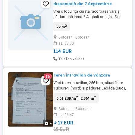
disponibilă din 7 Septembrie
Vrei o locuință curată răcoroasă vara și
călduroasă iarna ? Ai găsit soluția ! Se
oferă garsonieră in zona Acr Botoșani, la
2
22 m
parter, mobilată, utilată, cu vedere la
strada principală disponibilă din 7
Botosani, Botosani
Septembrie. Preț 600 lei lună și 1 lună
azi 08:00
garanție. Rog nu deranjați inutil.
114 EUR
Telefon validat
Teren intravilan de vânzare
16
Vînd teren intravilan, 2561mp, situat între
Tulbureni (nord) și pădurea Lebăda (sud),
str. Aleea Lebăda f. nr. Botoșani, cu
2
2
0,01 EUR/m
| 2,561 m
deschidere de 11,6m 230m. Terenul este
intabulat, situat într-o zonă cu un peisaj
Botosani, Botosani
frumos ideal pentru construcție de case.
azi 06:47
Preț informativ 18 euro mp, negociabil.
Pentru detalii, ...
17 EUR
6
18 EUR