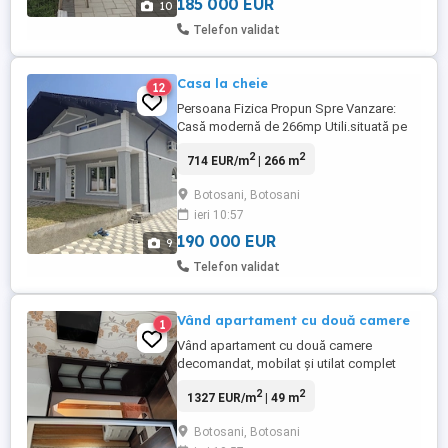
185 000 EUR
10
Telefon validat
Casa la cheie
12
Persoana Fizica Propun Spre Vanzare:
Casă modernă de 266mp Utili.situată pe
un teren generos de 1050 mp. Această
2
2
714 EUR/m
| 266 m
proprietate se remarcă printr-o clasă
energetică A, garantând eficiență și
Botosani, Botosani
costuri reduse la utilități.* Casa are o
ieri 10:57
compartimentare funcționala,Etaj :4
camere luminoase, o baie
190 000 EUR
9
modernă,dresing ...
Telefon validat
Vând apartament cu două camere
1
Vând apartament cu două camere
decomandat, mobilat și utilat complet
situat într-o zonă de confort în apropiere
2
2
1327 EUR/m
| 49 m
de școala (sc 6), liceu ( lic economic),
grădiniță, cabinet medic de familie,
Botosani, Botosani
stomatologie, biserică, farmacie, magazin