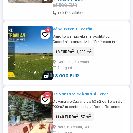
65,500 EUR
Telefon validat
Vând teren Cucorăni
9
Vând teren intravilan în localitatea
Cucorăni, comuna Mihai Eminescu în
suprafață de 1000 mp. Pentru mai multe
2
2
18 EUR/m
| 1,000 m
detalii, vă rog lăsați mesaj.
Botosani, Botosani
7 august
18 000 EUR
1
De vanzare cabana și Teren
36
De vanzare Cabana de 60m2 cu Teren de
900m2 în centrul satului Roma-Botosani
2
2
1140 EUR/m
| 57 m
Nord, Botosani, Botosani