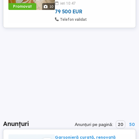
ieri 10:47
etajul 4, cu șarpantă, având o suprafață
Promovat
10
utilă de 66 mp. Compartimentare ...
79 500 EUR
Telefon validat
Anunțuri
20
50
Anunțuri pe pagină:
Garsonieră curată, renovată