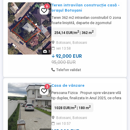
Teren intravilan construcție casă -
6
orașul Botoșani
Teren 362 m2 intravilan construibil O zona
foarte liniștită, departe de zgomotul
cotidian, dar amplasat în oraș Toate
2
2
254,14 EUR/m
| 362 m
utilitățile- gaz, apă, canalizare, curent,
internet etc. Terenul este amplasat pe
Botosani, Botosani
Strada Humariei și are deschidere la 2
ieri 13:58
străzi - Strada Humariei și Strada Popa
3
Șapcă. S-a scos certificat ...
92,000 EUR
95,000 EUR
Telefon validat
Casa de vânzare
3
Persoana Fizica : Propun spre vânzare vilă
tip duplex, finalizata In Anul 2025, ce ofera
o suprafața utila generoasă de 180Mp,
2
2
1028 EUR/m
| 180 m
completată de o terasa însumând 15 mp.-
Per Vila!!! Foarte Important De Stiut Ca:
Botosani, Botosani
Proprietatea este compusă din două
ieri 10:57
unități individuale, fiecare având propriul
living cu bucătărie ...