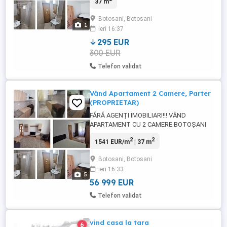
37 m
zonă liniștită și accesibilă, aproape de
Carrefour Botoșani. - Complet renovat
Botosani, Botosani
acum 2 ani - Încălzire Modern Calor
1
ieri 16:37
(Călduros) - Mobilat și utilat - Se află la a
doua închiriere - Aproape de magazine ...
295 EUR
300 EUR
Telefon validat
Vând Apartament 2 Camere, Parter
(PROPRIETAR)
FĂRĂ AGENȚI IMOBILIARI!!! VÂND
APARTAMENT CU 2 CAMERE BOTOȘANI
Zona Bulevard - Carrefour Fără agenții
2
2
1541 EUR/m
| 37 m
imobiliare! Vând apartament cu 2 camere,
semidecomandat, situat la parter, în
Botosani, Botosani
municipiul Botoșani, zona Bulevard -
ieri 16:33
Carrefour. Apartamentul are aproximativ 37
5
mp, este renovat, mobilat și utilat, ...
56 999 EUR
Telefon validat
vind casa la tara
6