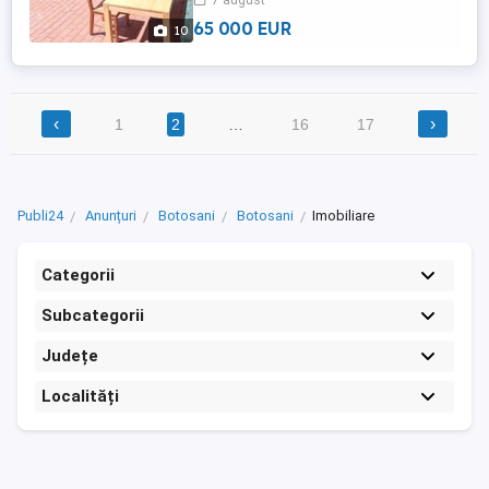
7 august
65 000 EUR
10
‹
›
1
2
…
16
17
Publi24
Anunțuri
Botosani
Botosani
Imobiliare
Categorii
Subcategorii
Județe
Localități