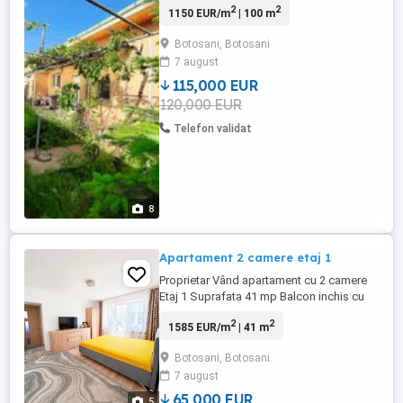
2
2
1150 EUR/m
| 100 m
beci, sopron, Gradina cu pomi fructiferi si
vie
Botosani, Botosani
7 august
115,000 EUR
120,000 EUR
Telefon validat
8
Apartament 2 camere etaj 1
Proprietar Vând apartament cu 2 camere
Etaj 1 Suprafata 41 mp Balcon inchis cu
geamuri termopan Zona apropierii scolii
2
2
1585 EUR/m
| 41 m
nr.7 Renovat recent Izolat exterior Gresie,
faianță , parchet, instalatii noi , calorifere
Botosani, Botosani
aluminiu ,ușii interior noi + intrarea.
7 august
Centrala termica pe gaz Actele la zi ,
intabulat , ...
65,000 EUR
5