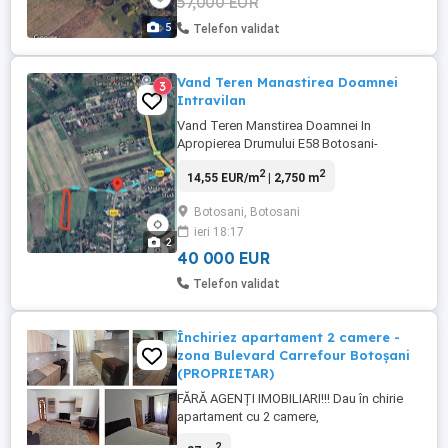
57,000 EUR
5
Telefon validat
Vand Teren Manastirea Doamnei
3
Intravilan
Vand Teren Manstirea Doamnei In
Apropierea Drumului E58 Botosani-
Suceava aprox 600 m pana la strada
2
2
14,55 EUR/m
| 2,750 m
principala -2750 mp intravilan -16 mp
deschiderea -usor inclinat -vedere
Botosani, Botosani
panoramica asupra orasului Pentru mai
ieri 18:17
multe informatii, astept mesaj
2
40 000 EUR
Telefon validat
Închiriez apartament 2 camere -
zona Bulevard Carrefour Botoșani
(PROPRIETAR)
FĂRĂ AGENȚI IMOBILIARI!!! Dau în chirie
apartament cu 2 camere,
semidecomandat, situat la parter, într-o
2