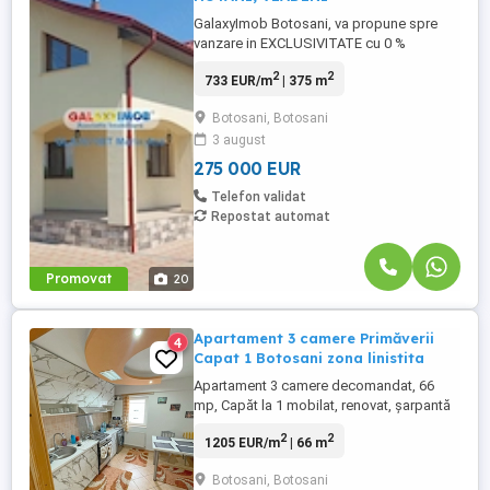
GalaxyImob Botosani, va propune spre
vanzare in EXCLUSIVITATE cu 0 %
comision pentru cumparator, o proprietate
2
2
733 EUR/m
| 375 m
cu potential ridicat de dezvoltare, situata
in satul Hutani, comuna Vladeni, la doar 14
Botosani, Botosani
km de municipiul Botosani. Date tehnice:
3 august
Constructie: P+M (parter + mansarda), an
2010, BCA; Suprafata ...
275 000 EUR
Telefon validat
Repostat automat
Promovat
20
Apartament 3 camere Primăverii
4
Capat 1 Botosani zona linistita
Apartament 3 camere decomandat, 66
mp, Capăt la 1 mobilat, renovat, șarpantă
Se oferă spre vânzare apartament cu 3
2
2
1205 EUR/m
| 66 m
camere, decomandat, situat în zona Capăt
la 1, una dintre zonele apreciate din
Botosani, Botosani
Botoșani. Apartamentul este amplasat la