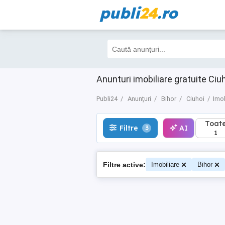
publi
24
.ro
Toate
Filtre
AI
3
1
Anunturi imobiliare gratuite Ciuh
Publi24
Anunțuri
Bihor
Ciuhoi
Imob
Toat
Filtre
AI
3
1
Filtre active:
Imobiliare
Bihor