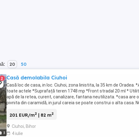
nă:
20
50
Casă demolabila Ciuhoi
2
Casă loc de casa, in loc. Ciuhoi, zona linistita, la 35 km de Oradea. *
toate actele *Suprafață teren 1748 mp *Front stradal 20 ml * Utilit
apă de la retea, curent, canalizare, fantana neutilizata. *casa are o
pivnita din caramidă, in jurul careia se poate construi o alta casa. N
doresc ...
2
2
201 EUR/m
| 82 m
Ciuhoi, Bihor
3
4 iulie