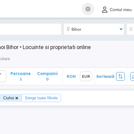
Persoane
Companii
RON
EUR
Sortează
Contul meu
1
0
oi Bihor • Locuinte si proprietati online
iliare
e
Persoane
Companii
RON
EUR
Sortează
1
0
Ciuhoi
Șterge toate filtrele