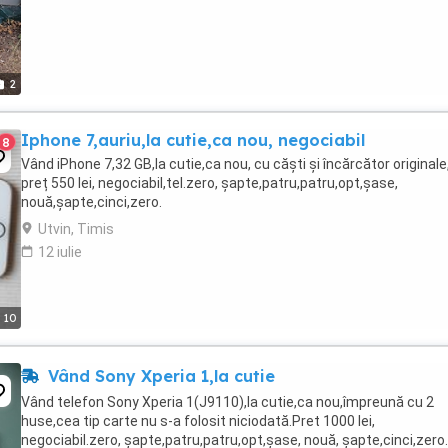
2
Iphone 7,auriu,la cutie,ca nou, negociabil
8
Vând iPhone 7,32 GB,la cutie,ca nou, cu căști și încărcător originale
preț 550 lei, negociabil,tel.zero, șapte,patru,patru,opt,șase,
nouă,șapte,cinci,zero.
Utvin, Timis
12 iulie
10
Vând Sony Xperia 1,la cutie
Vând telefon Sony Xperia 1(J9110),la cutie,ca nou,împreună cu 2
huse,cea tip carte nu s-a folosit niciodată.Pret 1000 lei,
negociabil.zero, șapte,patru,patru,opt,șase, nouă, șapte,cinci,zero.