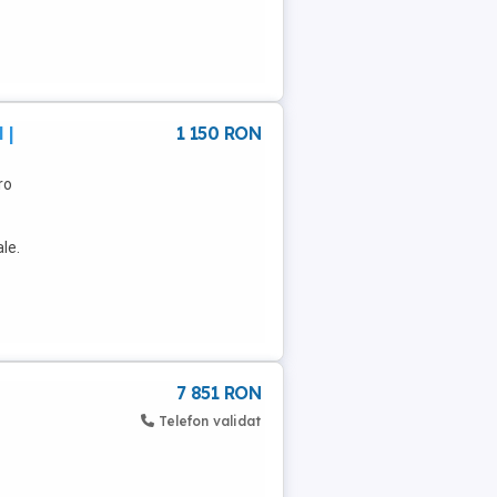
 |
1 150 RON
ro
le.
7 851 RON
Telefon validat