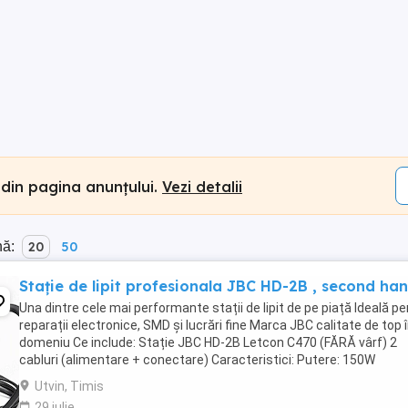
 din pagina anunțului.
Vezi detalii
nă:
20
50
Stație de lipit profesionala JBC HD-2B , second ha
Una dintre cele mai performante stații de lipit de pe piață Ideală p
reparații electronice, SMD și lucrări fine Marca JBC calitate de top 
domeniu Ce include: Stație JBC HD-2B Letcon C470 (FĂRĂ vârf) 2
cabluri (alimentare + conectare) Caracteristici: Putere: 150W
Compatibilă cu vârfuri ...
Utvin, Timis
29 iulie