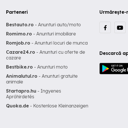
Parteneri
Urmărește-
Bestauto.ro
- Anunturi auto/moto
Romimo.ro
- Anunturi imobiliare
Romjob.ro
- Anunturi locuri de munca
Cazare24.ro
- Anunturi cu oferte de
Descarcă ap
cazare
Bestbike.ro
- Anunturi moto
Animalutul.ro
- Anunturi gratuite
animale
Startapro.hu
- Ingyenes
Apróhirdetés
Quoka.de
- Kostenlose Kleinanzeigen