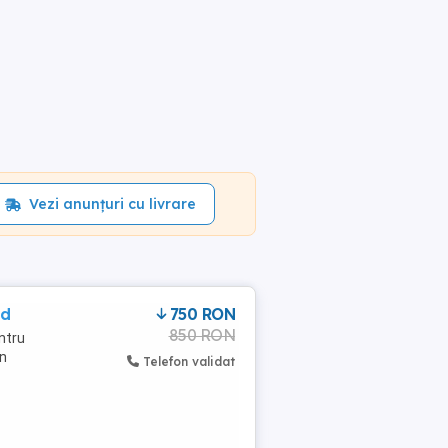
Vezi anunțuri cu livrare
nd
750 RON
850 RON
entru
în
Telefon validat