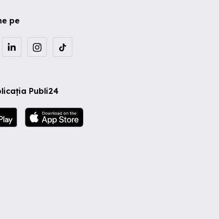
ne pe
licația Publi24