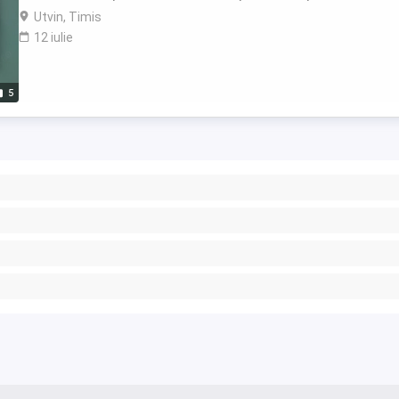
Utvin, Timis
12 iulie
5