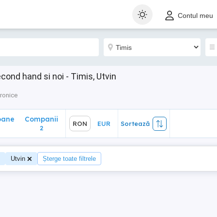
ane
Companii
RON
EUR
Sortează
Contul meu
2
cond hand si noi - Timis, Utvin
tronice
oane
Companii
RON
EUR
Sortează
2
Utvin
Șterge toate filtrele