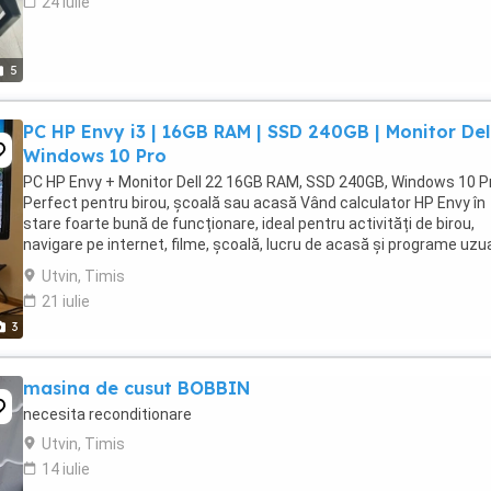
24 iulie
5
PC HP Envy i3 | 16GB RAM | SSD 240GB | Monitor Dell
Windows 10 Pro
PC HP Envy + Monitor Dell 22 16GB RAM, SSD 240GB, Windows 10 P
Perfect pentru birou, școală sau acasă Vând calculator HP Envy în
stare foarte bună de funcționare, ideal pentru activități de birou,
navigare pe internet, filme, școală, lucru de acasă și programe uzua
Specificații: Procesor: ...
Utvin, Timis
21 iulie
3
masina de cusut BOBBIN
necesita reconditionare
Utvin, Timis
14 iulie