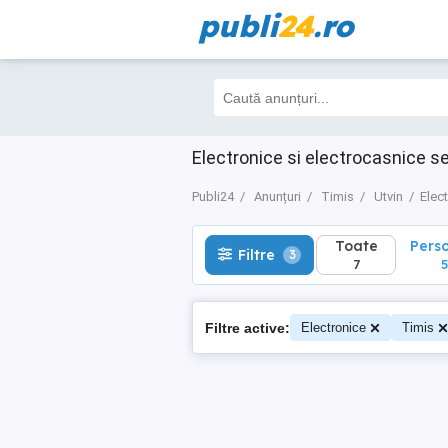
publi
24
.ro
Toate
Perso
Filtre
3
7
5
Electronice si electrocasnice se
Publi24
Anunțuri
Timis
Utvin
Elec
Toate
Pers
Filtre
3
7
5
Filtre active:
Electronice
Timis