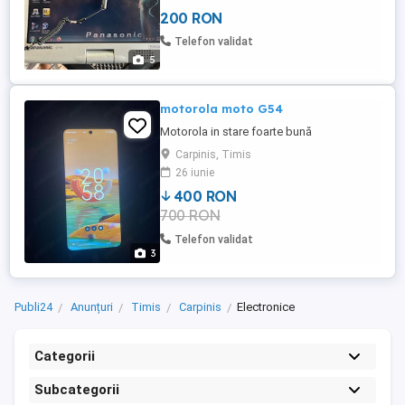
Antena GPS încorporată Antisoc (rezistent
200 RON
la căzături) Rezistent la stropi ploaie Stare
foarte bună , fără urme serioase de uzură ,
Telefon validat
touchscreenul ...
5
motorola moto G54
Motorola in stare foarte bună
Carpinis, Timis
26 iunie
400 RON
700 RON
Telefon validat
3
Publi24
Anunțuri
Timis
Carpinis
Electronice
Categorii
Subcategorii