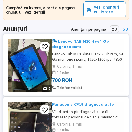
Vezi anunțuri
Cumpără cu livrare, direct din pagina
cu livrare
anunțului.
Vezi detalii
Anunțuri
20
50
Anunțuri pe pagină:
Lenovo TAB M10 4+64 Gb
diagnoza auto
Lenovo Tab M10 Slate Black 4 Gb ram, 64
Gb memorie internă, 1920x1200 ips, 4850
mAh, ca noua , folosită 2 săptămâni ptr
Carpinis, Timis
diagnoză auto și internet streaming. fără
14 iulie
urme de folosire, vine în cutia originală cu
700 RON
toate accesoriile + o carcasă husa
outdoor preț 700 lei
Telefon validat
5
Panasonic CF19 diagnoza auto
Vând laptop ptr diagnoză auto (îl
folosesc personal de 4 ani) Panasonic
CF19 gen.4 CPU Intel I5 8 Gb RAM SSD
Carpinis, Timis
Kingston 250 Gb cu încălzire (util iarna)
14 iulie