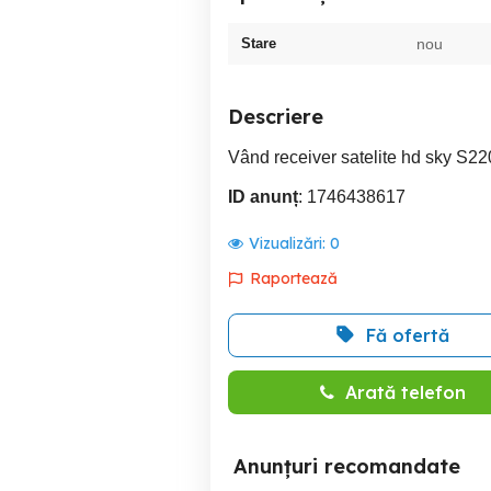
Stare
nou
Descriere
Vând receiver satelite hd sky S220
ID anunț
: 1746438617
Vizualizări:
0
Raportează
Fă ofertă
Arată telefon
Anunțuri recomandate