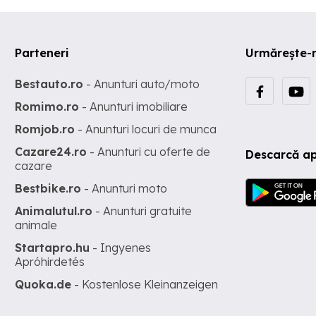
Parteneri
Urmărește-
Bestauto.ro
- Anunturi auto/moto
Romimo.ro
- Anunturi imobiliare
Romjob.ro
- Anunturi locuri de munca
Cazare24.ro
- Anunturi cu oferte de
Descarcă ap
cazare
Bestbike.ro
- Anunturi moto
Animalutul.ro
- Anunturi gratuite
animale
Startapro.hu
- Ingyenes
Apróhirdetés
Quoka.de
- Kostenlose Kleinanzeigen