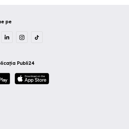
ne pe
licația Publi24