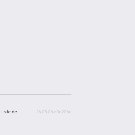
 -
site de
26.08.06.c0c206c