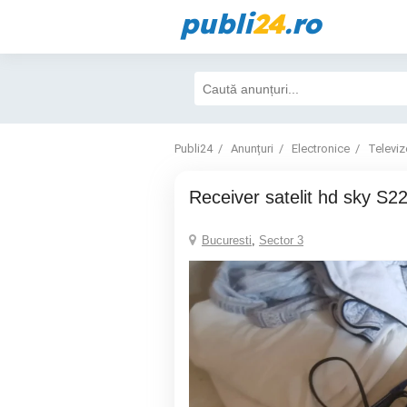
publi
24
.ro
Publi24
Anunțuri
Electronice
Televiz
Receiver satelit hd sky S2
Bucuresti
,
Sector 3