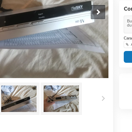
Co
Cara
A