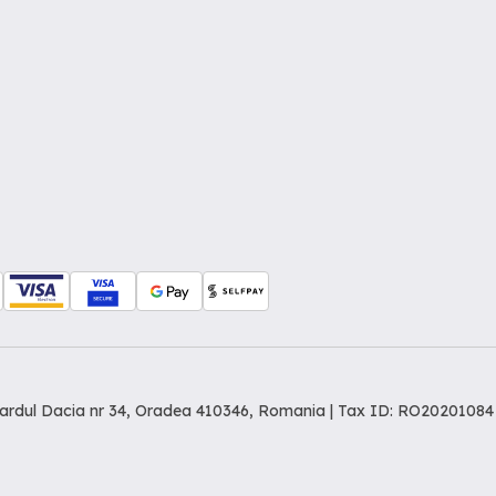
levardul Dacia nr 34, Oradea 410346, Romania | Tax ID: RO20201084