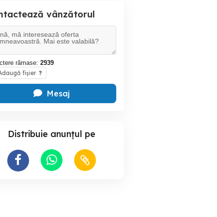
ntactează vânzătorul
ctere rămase:
2939
daugă fișier
?
Mesaj
Distribuie anunțul pe