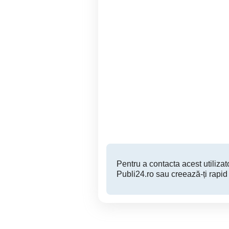
LNB satelit.
Splitter nou profesionale 3
ies
Sector 5
50 RON
Pentru a contacta acest utilizato
Publi24.ro sau creează-ți rapid