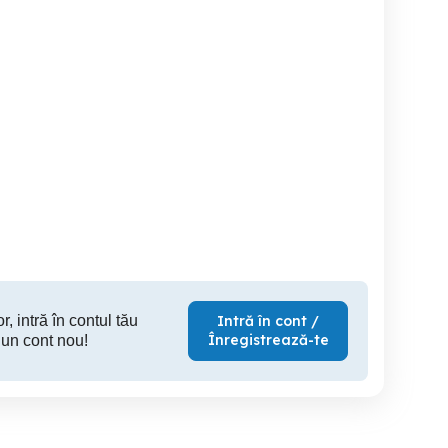
Receiver Romtelecom
Vand receptoare satelit,lnb
iri pentru semnal cablu
,antene
TV
Sector 4
Sector 4
S
5 RON
150 RON
5
r, intră în contul tău
Intră în cont /
Înregistrează-te
 un cont nou!