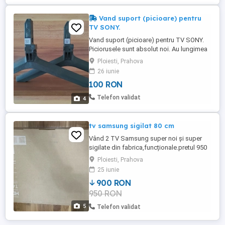
Vand suport (picioare) pentru
TV SONY.
Vand suport (picioare) pentru TV SONY.
Piciorusele sunt absolut noi. Au lungimea
de 26 cm si inaltimea de 14 cm. Sunt
Ploiesti, Prahova
confectionate dintr-un plastic dur, foarte
26 iunie
rezistent. Pret 100 lei.
100 RON
Telefon validat
4
tv samsung sigilat 80 cm
Vând 2 TV Samsung super noi și super
sigilate din fabrica,funcționale.pretul 950
ron
Ploiesti, Prahova
25 iunie
900 RON
950 RON
5
Telefon validat