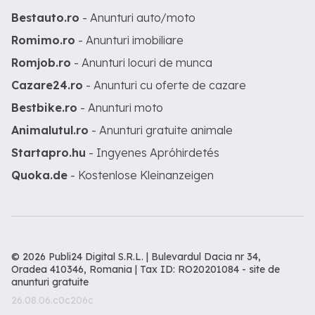
Bestauto.ro
- Anunturi auto/moto
Romimo.ro
- Anunturi imobiliare
Romjob.ro
- Anunturi locuri de munca
Cazare24.ro
- Anunturi cu oferte de cazare
Bestbike.ro
- Anunturi moto
Animalutul.ro
- Anunturi gratuite animale
Startapro.hu
- Ingyenes Apróhirdetés
Quoka.de
- Kostenlose Kleinanzeigen
© 2026 Publi24 Digital S.R.L. | Bulevardul Dacia nr 34,
Oradea 410346, Romania | Tax ID: RO20201084 -
site de
anunturi gratuite
26.08.06.c0c206c