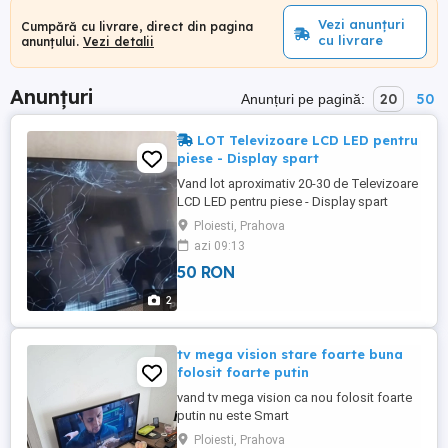
Vezi anunțuri
Cumpără cu livrare, direct din pagina
cu livrare
anunțului.
Vezi detalii
Anunțuri
20
50
Anunțuri pe pagină:
LOT Televizoare LCD LED pentru
piese - Display spart
Vand lot aproximativ 20-30 de Televizoare
LCD LED pentru piese - Display spart
televizoarele au displayurile sparte. Se
Ploiesti, Prahova
vand pentru piese. Majoritatea sunt
azi 09:13
complete Pret negociabil. Mai multe detalii
50 RON
la fata locului pret de la 50 lei buc in
functie de model. Locatie Strejnic, jud.
2
Prahova
tv mega vision stare foarte buna
folosit foarte putin
vand tv mega vision ca nou folosit foarte
putin nu este Smart
Ploiesti, Prahova