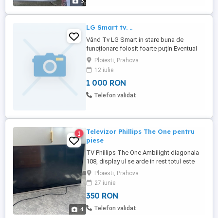
3
LG Smart tv. ..
Vând Tv LG Smart in stare buna de
funcționare folosit foarte puțin Eventual
schimb cu linie audio sau sistem audio
Ploiesti, Prahova
dar și alte variante
12 iulie
1 000 RON
Telefon validat
Televizor Phillips The One pentru
1
piese
TV Phillips The One Ambilight diagonala
108, display ul se arde in rest totul este
perfect functional Predare personala in
Ploiesti, Prahova
Ploiesti , nu trimit prin curier
27 iunie
350 RON
Telefon validat
4