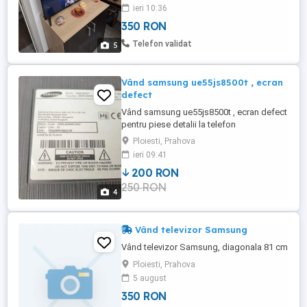
ieri 10:36
350 RON
Telefon validat
5
Vând samsung ue55js8500t , ecran
defect
Vând samsung ue55js8500t , ecran defect
pentru piese detalii la telefon
Ploiesti, Prahova
ieri 09:41
200 RON
250 RON
4
Vând televizor Samsung
Vând televizor Samsung, diagonala 81 cm
Ploiesti, Prahova
5 august
350 RON