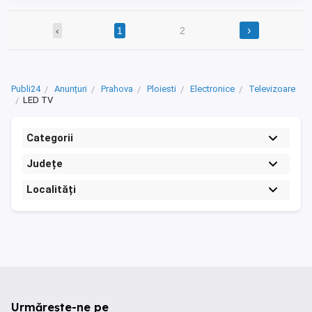
›
‹
1
2
Publi24
Anunțuri
Prahova
Ploiesti
Electronice
Televizoare
LED TV
Categorii
Județe
Localități
Urmărește-ne pe