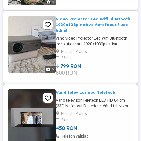
2
Video Proiector Led Wifi Bluetooth
1920x108p native Autofocus ! usb
hdmi!
vand video Proiector Led Wifi Bluetooth
,rezoluție mare 1920x1080p nativa.
diagonală de la 1m la 4m! screening
Ploiesti, Prahova
mirroring Hdmi Mirracast, oglindire telefon
26 iulie
tablete. Autofocus .telecomandă Consum
799 RON
mic 75w, nou in cutie. pret 800lei fix proba
5
800 RON
in PLOIESTI.
Vand televizor nou Teletech
Vând televizor Teletech LED HD 84 cm
(33") Nefolosit Descriere: Vând televizor
Teletech, nefolosit, în stare impecabilă.
Ploiesti, Prahova
Specificații tehnice: Diagonala: 84 cm (33
24 iulie
inch) Tip ecran: LED HD Conectivitate: 1x
450 RON
HDMI, 2x porturi USB Stare: Nefolosit
Telefon de contact:
Telefon validat