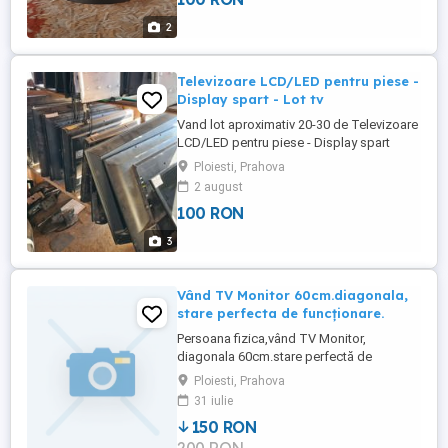
2
Televizoare LCD/LED pentru piese -
Display spart - Lot tv
Vand lot aproximativ 20-30 de Televizoare
LCD/LED pentru piese - Display spart
televizoarele au displayurile sparte. Se
Ploiesti, Prahova
vand pentru piese. Majoritatea sunt
2 august
complete Pret negociabil. Mai multe detalii
100 RON
la fata locului pret de la 50 lei buc in
functie de model. Locatie Strejnic, jud.
3
Prahova
Vând TV Monitor 60cm.diagonala,
stare perfecta de funcționare.
Persoana fizica,vând TV Monitor,
diagonala 60cm.stare perfectă de
funcționare, puțin folosit.
Ploiesti, Prahova
31 iulie
150 RON