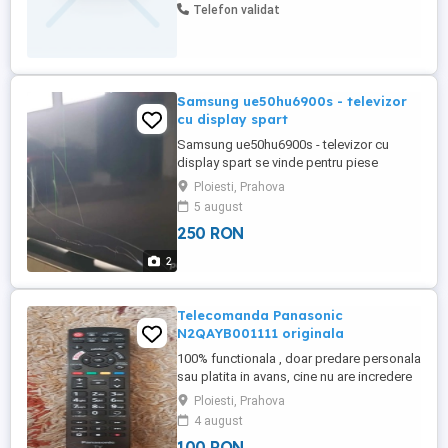
Telefon validat
Samsung ue50hu6900s - televizor
cu display spart
Samsung ue50hu6900s - televizor cu
display spart se vinde pentru piese
Ploiesti, Prahova
5 august
250 RON
2
Telecomanda Panasonic
N2QAYB001111 originala
100% functionala , doar predare personala
sau platita in avans, cine nu are incredere
sa nu deranjeze inutil , ms pretul afisat nu
Ploiesti, Prahova
suporta negociere
4 august
100 RON