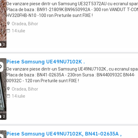
De vanzare piese dintr-un Samsung UE32T5372AU cu ecranul spart
Placa de baza : BN91-21809K BN9650992A - 300 ron VANDUT T-CON
HV320FHB-N10 -100 ron Preturile sunt FIXE !
Oradea, Bihor
14 iulie
2
Piese Samsung UE49NU7102K .
De vanzare piese dintr-un Samsung UE49NU7102K , cu ecranul spar
Placa de baza : BN41-02635A - 230ron Sursa : BN4400932C BN44-
00932C - 120 ron Preturile sunt FIXE !
Oradea, Bihor
14 iulie
2
Piese Samsung UE49NU7102K, BN41-02635A ,