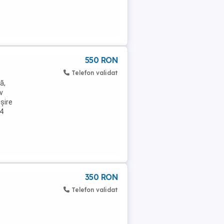
550 RON
Telefon validat
ă,
v
șire
P4
350 RON
Telefon validat