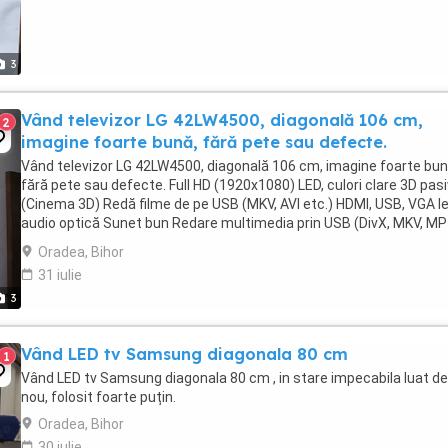
3
Vând televizor LG 42LW4500, diagonală 106 cm,
2
imagine foarte bună, fără pete sau defecte.
Vând televizor LG 42LW4500, diagonală 106 cm, imagine foarte bun
fără pete sau defecte. Full HD (1920x1080) LED, culori clare 3D pasi
(Cinema 3D) Redă filme de pe USB (MKV, AVI etc.) HDMI, USB, VGA Ie
audio optică Sunet bun Redare multimedia prin USB (DivX, MKV, M
etc.) Televizorul funcționează ...
Oradea, Bihor
31 iulie
3
Vând LED tv Samsung diagonala 80 cm
1
Vând LED tv Samsung diagonala 80 cm , in stare impecabila luat de
nou, folosit foarte puțin.
Oradea, Bihor
30 iulie