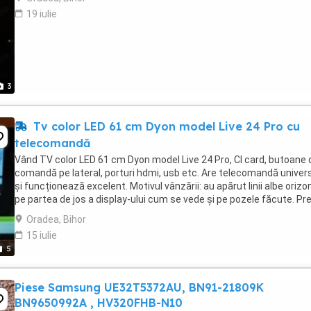
19 iulie
3
Tv color LED 61 cm Dyon model Live 24 Pro cu
telecomandă
Vând TV color LED 61 cm Dyon model Live 24 Pro, CI card, butoane 
comandă pe lateral, porturi hdmi, usb etc. Are telecomandă univer
și funcționează excelent. Motivul vânzării: au apărut linii albe orizo
pe partea de jos a display-ului cum se vede și pe pozele făcute. Preț
150 Lei
Oradea, Bihor
15 iulie
5
Piese Samsung UE32T5372AU, BN91-21809K
BN9650992A , HV320FHB-N10