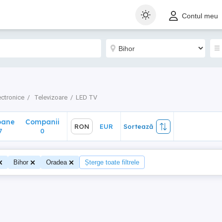
ane
Companii
RON
EUR
Sortează
Contul meu
0
ectronice
Televizoare
LED TV
oane
Companii
RON
EUR
Sortează
7
0
Bihor
Oradea
Șterge toate filtrele