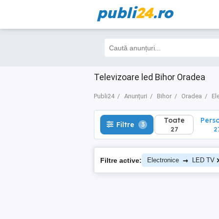
publi
24
.ro
Toate
Perso
Filtre
3
27
27
Televizoare led Bihor Oradea
Publi24
Anunțuri
Bihor
Oradea
El
Toate
Pers
Filtre
3
27
2
→
Filtre active:
Electronice
LED TV