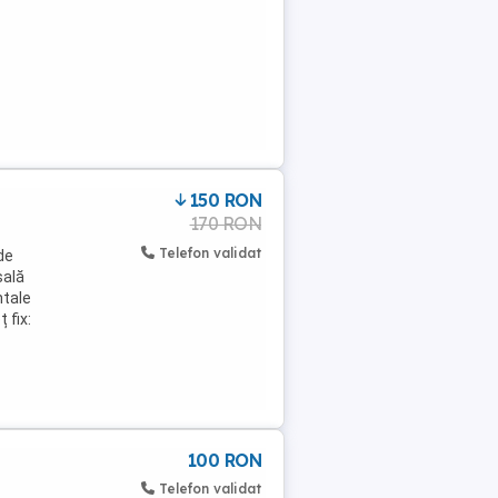
150 RON
170 RON
Telefon validat
de
sală
ntale
 fix:
100 RON
Telefon validat