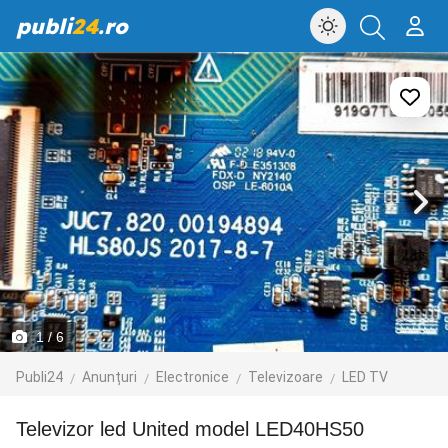
publi
24
.ro
1
/ 6
Publi24
Anunțuri
Electronice
Televizoare
LED TV
Televizor led United model LED40HS50