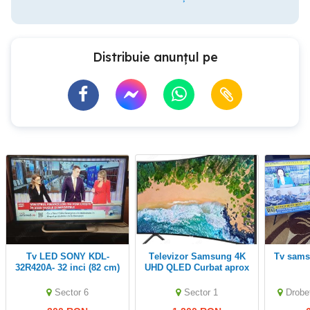
Distribuie anunțul pe
Tv LED SONY KDL-
Televizor Samsung 4K
tv samsung qled 125cm
32R420A- 32 inci (82 cm)
UHD QLED Curbat aprox
+ BONUS TV BOX- ultra
130cm UE49RU73002K
sleem
Sector 6
Sector 1
Drobe