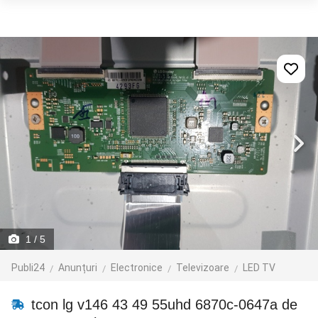
1
/ 5
Publi24
Anunțuri
Electronice
Televizoare
LED TV
tcon lg v146 43 49 55uhd 6870c-0647a de