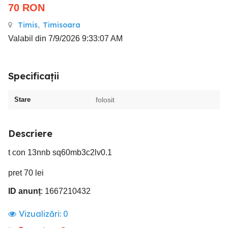
70
RON
Timis
,
Timisoara
Valabil din 7/9/2026 9:33:07 AM
Specificații
Stare
folosit
Descriere
t con 13nnb sq60mb3c2lv0.1
pret 70 lei
ID anunț
: 1667210432
Vizualizări:
0