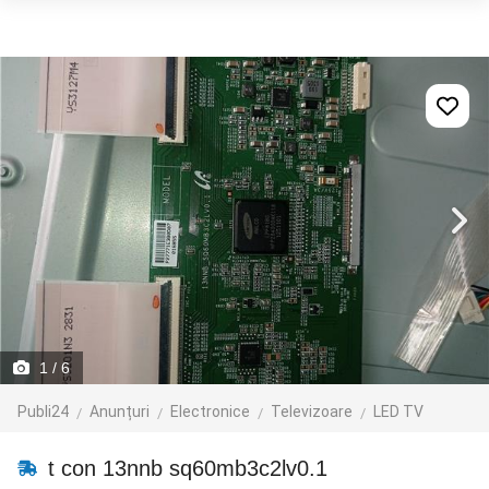
1
/ 6
Publi24
Anunțuri
Electronice
Televizoare
LED TV
t con 13nnb sq60mb3c2lv0.1