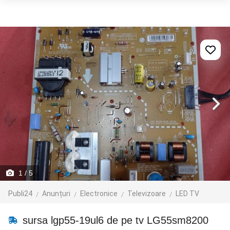
1
/ 5
Publi24
Anunțuri
Electronice
Televizoare
LED TV
sursa lgp55-19ul6 de pe tv LG55sm8200