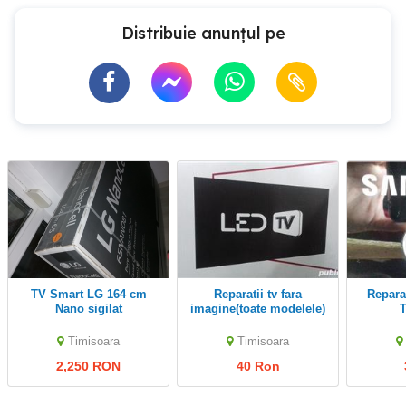
Distribuie anunțul pe
TV Smart LG 164 cm
Reparatii tv fara
reparatii tv Samsung
Nano sigilat
imagine(toate modelele)
T
0771742396
Timisoara
Timisoara
2,250 RON
40 Ron