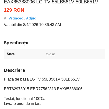
EAX65388006 LG TV 55LB561V 50LB651V
129
RON
Vrancea
,
Adjud
Valabil din 8/4/2026 10:36:43 AM
Specificații
Stare
folosit
Descriere
Placa de baza LG TV 55LB561V 50LB651V
EBT62973015 EBR77562813 EAX65388006
Testat, functional 100%.
Livrare oriunde in tara !