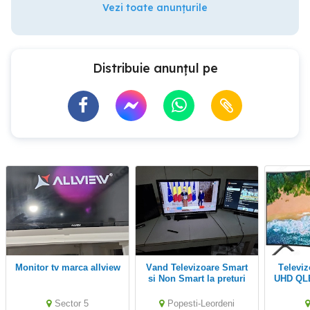
Vezi toate anunțurile
Distribuie anunțul pe
Monitor tv marca allview
Vand Televizoare Smart
Televizor Samsung 4K
si Non Smart la preturi
UHD QLE
decente
130cm
Sector 5
Popesti-Leordeni