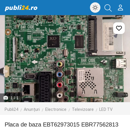
publi
24
.ro
1
/ 1
Publi24
Anunțuri
Electronice
Televizoare
LED TV
Placa de baza EBT62973015 EBR77562813