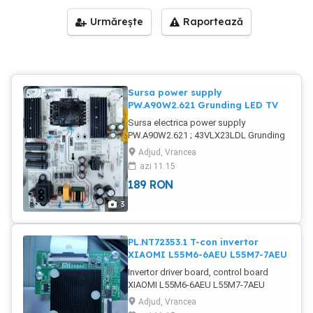
Urmărește
Raportează
Sursa power supply
PW.A90W2.621 Grunding LED TV
Sursa electrica power supply
PW.A90W2.621 ; 43VLX23LDL Grunding
LED TV , placa de baza , sursa , leduri ,
Adjud, Vrancea
t-con. Compatibil cu alte modele !
azi 11:15
Provine de la un TV nou cu ecranul spart
189
RON
în timpul transportului către clientul final.
Toate celelalte piese disponibile pe
3
stoc.
PL.NT72353.1 T-con invertor
XIAOMI L55M6-6AEU L55M7-7AEU
Invertor driver board, control board
XIAOMI L55M6-6AEU L55M7-7AEU
Provine de la un TV nou cu ecranul spart
Adjud, Vrancea
pe durata transportului către clientul