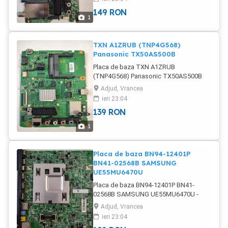
Alte placi disponibile in stoc ! Module
149
RON
infrarosu si bluetooth disponibile pentru
1
LG, SAMSUNG, HISENSE, PANASONIC
etc. disponibile si NEpostate.
TXN A1ZRUB (TNP4G568)
Panasonic TX50AS500B
Placa de baza TXN A1ZRUB
(TNP4G568) Panasonic TX50AS500B
Testat, functional 100%. Livrare oriunde
Adjud, Vrancea
in tara ! Alte placi disponibile in stoc !
ieri 23:04
Module infrarosu si bluetooth
139
RON
disponibile pentru LG, SAMSUNG,
HISENSE, PANASONIC etc. disponibile
1
si NEpostate.
Placa de baza BN94-12401P
BN41-02568B SAMSUNG
UE55MU6470U
Placa de baza BN94-12401P BN41-
02568B SAMSUNG UE55MU6470U -
POATE FI COMPATIBIL SI CU ALTE
Adjud, Vrancea
MODELE ! - Testat, functional 100%.
ieri 23:04
Livrare oriunde in tara ! Alte placi