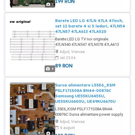
199
RON
disponibile in stoc ! Module infrarosu si
2
bluetooth disponibile pentru LG,
SAMSUNG, HISENSE, PANASONIC etc.
disponibile si NEpostate.
Barete LED LG 47LN 47LA 47inch,
set 12 barete 4 si 5 leduri, 47LN54
47LN57 47LA613 47LA520
Barete LED LG TV noi originale.
47LN540 47LN547 47LN578 47LA613
47LA520 Set 12 barete 4 si 5 leduri,
Adjud, Vrancea
6916L-1174A 6916L-1175A
ieri 23:04
89
RON
4
Sursa alimentare L55E6_KSM
PSLF171S08A BN44-00876C
Samsung UE55KU6455U,
UE55KU6600U, UE49KU6670U
L55E6_KSM PSLF171S08A BN44-
00876C Sursa alimentare power supply
Samsung UE55KU6400 UE55KU6455U
Adjud, Vrancea
UE55KU6600U UE49KU6670U
6 august
UE49KU6500 UE55MU6400
1