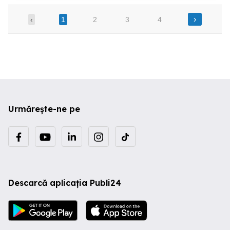
›
‹
1
2
3
4
Urmărește-ne pe
Descarcă aplicația Publi24