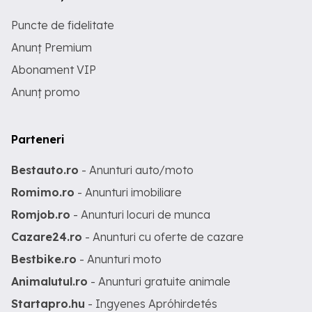
Puncte de fidelitate
Anunț Premium
Abonament VIP
Anunț promo
Parteneri
Bestauto.ro
- Anunturi auto/moto
Romimo.ro
- Anunturi imobiliare
Romjob.ro
- Anunturi locuri de munca
Cazare24.ro
- Anunturi cu oferte de cazare
Bestbike.ro
- Anunturi moto
Animalutul.ro
- Anunturi gratuite animale
Startapro.hu
- Ingyenes Apróhirdetés