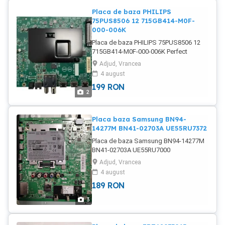
HISENSE, PANASONIC etc. disponibile
Placa de baza PHILIPS
si NEpostate
75PUS8506 12 715GB414-M0F-
000-006K
Placa de baza PHILIPS 75PUS8506 12
715GB414-M0F-000-006K Perfect
funtionala. Provine de la un TV cu
Adjud, Vrancea
display crapat.
4 august
199
RON
2
Placa baza Samsung BN94-
14277M BN41-02703A UE55RU7372
Placa de baza Samsung BN94-14277M
BN41-02703A UE55RU7000
UE55RU7099 UE55RU7179 UE55RU7372
Adjud, Vrancea
UE55RU7379 UE55RU7449 Testat,
4 august
functional 100%. Livrare oriunde in tara !
189
RON
Alte placi disponibile in stoc ! Module t-
con, infrarosu si bluetooth disponibile
3
pentru LG, SAMSUNG, HISENSE,
PANASONIC etc. disponibile si
NEpostate