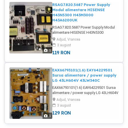
RSAG7.820.5687 Power Supply
Modul alimentare HISENSE
H43N5300 H43M3000
H43A6200UK
RSAG7.820.5687 Power Supply Modul
alimentare HISENSE H43N5300
H43M3000 H43A6200 Testat, functional
Adjud, Vrancea
100%. Livrare oriunde in tara ! Alte placi
3 august
disponibile in stoc ! Module infrarosu si
1
119
RON
bluetooth disponibile pentru LG,
SAMSUNG, HISENSE, PANASONIC etc.
disponibile si NEpostate.
EAX66793101(1.6) EAY64229501
Sursa alimentare / power supply
LG 43LH604V 43LW340C
EAX66793101(1.6) EAY64229501 Sursa
alimentare / power supply LG 43LH604V
43LW340C Testat, functional 100%.
Adjud, Vrancea
Livrare oriunde in tara ! Alte placi
3 august
disponibile in stoc ! Module t-con,
129
RON
infrarosu si bluetooth disponibile pentru
1
LG, SAMSUNG, HISENSE, PANASONIC
etc. disponibile si NEpostate.