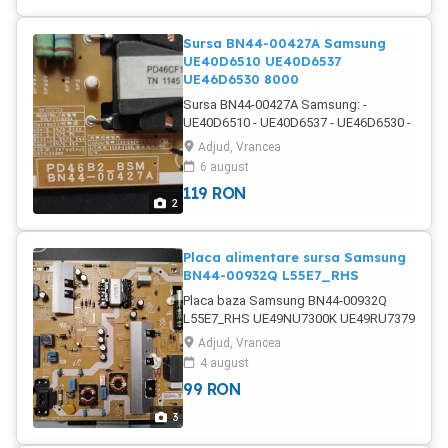
etc. disponibile si NEpostate.
Sursa BN44-00427A Samsung
UE40D6510 UE40D6537
UE46D6530 8000
Sursa BN44-00427A Samsung: -
UE40D6510 - UE40D6537 - UE46D6530 -
UE46D8000 Testat și perfect funcțional !
Adjud, Vrancea
Expediere in maxim 24h, livrare a doua zi
6 august
prin curier rapid!
119
RON
2
Placa alimentare sursa Samsung
BN44-00932Q L55E7_RHS
Placa baza Samsung BN44-00932Q
L55E7_RHS UE49NU7300K UE49RU7379
GQ50Q60T UE50RU7020 UE50RU7400
Adjud, Vrancea
UE55RU7092 UE55RU7100 UE55RU7179
4 august
UE55RU7372 UE55RU7400 UE58RU7100
99
RON
Testat, functional 100%. Livrare oriunde
in tara ! Alte placi disponibile in stoc !
3
Module t-con, infrarosu si bluetooth
disponibile pentru LG, SAMSUNG,