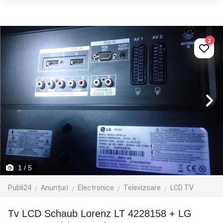
2
1
/ 5
Publi24
Anunțuri
Electronice
Televizoare
LCD TV
Tv LCD Schaub Lorenz LT 4228158 + LG