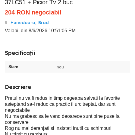
37LC51 + Picior Tv 2 buc
204
RON
negociabil
Hunedoara
,
Brad
Valabil din 8/6/2026 10:51:05 PM
Specificații
Stare
nou
Descriere
Pretul nu va fi redus in timp degeaba salvati la favorite
asteptand sa-l reduc ca practic il urc treptat, dar sunt
negociabile
Nu ma grabesc sa le vand deoarece sunt bine puse la
conservare
Rog nu mai deranjati si insistati inutil cu schimburi
Nu trimit cu ramburs