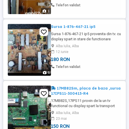
Telefon validat
1
Sursa 1-876-467-21 ip5
Sursa 1-876-467-21 ip5 provenita din tv. cu
display spart in stare de functionare
Alba Iulia, Alba
12 iunie
180 RON
Telefon validat
3
17MB82Sm, placa de baza ,sursa
17IPS11-300413-R4
17MB82S,17IPS11 provin de la un tv
functional cu display spart la transport
merge la orice televizor ce foloseste
Alba Iulia, Alba
acest sasiu vestel
23 mai
150 RON