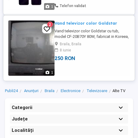
detin, la cererea utilizatorului. Control cu
Telefon validat
1
raza lunga de actiune: ...
Vand televizor color Goldstar
2
Vand televizor color Goldstar cu tub,
model CF-20B70Y 80W, fabricat in Koreea,
in stare de functionare, utilizat Exclusiv
Braila, Braila
Braila
8 iunie
250 RON
1
Publi24
Anunțuri
Braila
Electronice
Televizoare
Alte TV
Categorii
Județe
Localități