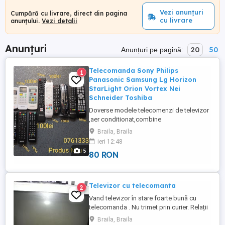
Vezi anunțuri
Cumpără cu livrare, direct din pagina
cu livrare
anunțului.
Vezi detalii
Anunțuri
20
50
Anunțuri pe pagină:
Telecomanda Sony Philips
1
Panasonic Samsung Lg Horizon
StarLight Orion Vortex Nei
Schneider Toshiba
Doverse modele telecomenzi de televizor
,aer conditionat,combine
audio,statie,video,mixere.repar
Braila, Braila
telecomenzi.copiez si modific taste si
ieri 12:48
comenzi.orice model ..faceti o poza la
5
80 RON
eticheta de la tv sau aer,combina si
trimiteti pentru a gasi modelul de aparat.
Televizor cu telecomanta
2
Vand televizor în stare foarte bună cu
telecomanda . Nu trimet prin curier. Relații
la telefon între 8-18
Braila, Braila