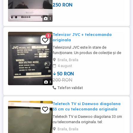
250 RON
automat Afisarea comenzilor pe ecran
Timer oprire Memorie teletext 8 pagini
Specificatii tehnice Ecran ...
1
Televizor JVC + telecomanda
3
originala
Televizorul JVC este în stare de
funcționare. Un produs de colecție și de
calitate ce îți va oferi o experiență vizuală
Braila, Braila
excelentă. Perfect pentru a te bucura de
4 august
emisiunile preferate sau filmele preferate.
50 RON
Acest televizor va aduce o notă de
200 RON
eleganță în orice încăpere. Nu trimit in tara!
3
Telefon validat
Teletech TV si Daewoo diagolana
33 cm cu telecomanda originala
Teletech TV si Daewoo diagolana 33 cm
cu telecomanda originala. tel:
Braila, Braila