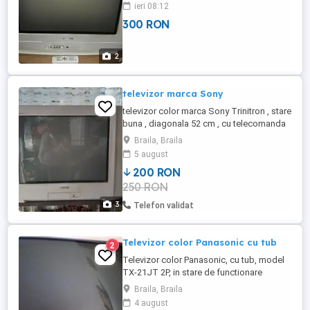
ieri 08:12
300 RON
2
televizor marca Sony
televizor color marca Sony Trinitron , stare
buna , diagonala 52 cm , cu telecomanda
Braila, Braila
5 august
200 RON
250 RON
3
Telefon validat
Televizor color Panasonic cu tub
2
Televizor color Panasonic, cu tub, model
TX-21JT 2P, in stare de functionare
Exclusiv Braila Prezentare Diagonala 55
Braila, Braila
cm Teletext Da Tip televizor TV Clasic
4 august
Culoare Argintiu Facilitati Sistem de acord