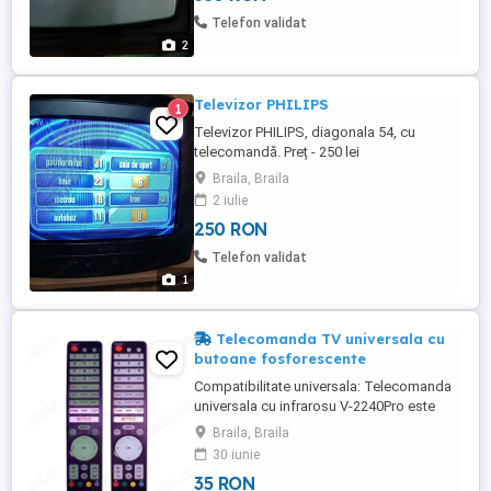
Telefon validat
2
Televizor PHILIPS
1
Televizor PHILIPS, diagonala 54, cu
telecomandă. Preț - 250 lei
Braila, Braila
2 iulie
250 RON
Telefon validat
1
Telecomanda TV universala cu
butoane fosforescente
Compatibilitate universala: Telecomanda
universala cu infrarosu V-2240Pro este
conceputa pentru a functiona cu diferite
Braila, Braila
marci de televizoare, permitand
30 iunie
utilizatorilor sa-si controleze televizorul cu
35 RON
usurinta, indiferent de marca pe care o