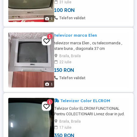
31 iulie
100 RON
Telefon validat
1
televizor marca Elen
1
televizor marca Elen , cu telecomanda ,
stare buna , diagonala 37 cm
Braila, Braila
22 iulie
150 RON
Telefon validat
1
Televizor Color ELCROM
1
Telvizor Color ELCROM FUNCTIONAL
Pentru COLECTIONARI Livrez doar in jud.
Braila !!!
Braila, Braila
17 iulie
350 RON