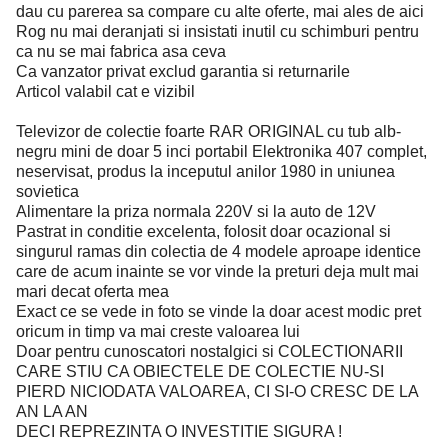
dau cu parerea sa compare cu alte oferte, mai ales de aici
Rog nu mai deranjati si insistati inutil cu schimburi pentru
ca nu se mai fabrica asa ceva
Ca vanzator privat exclud garantia si returnarile
Articol valabil cat e vizibil
Televizor de colectie foarte RAR ORIGINAL cu tub alb-
negru mini de doar 5 inci portabil Elektronika 407 complet,
neservisat, produs la inceputul anilor 1980 in uniunea
sovietica
Alimentare la priza normala 220V si la auto de 12V
Pastrat in conditie excelenta, folosit doar ocazional si
singurul ramas din colectia de 4 modele aproape identice
care de acum inainte se vor vinde la preturi deja mult mai
mari decat oferta mea
Exact ce se vede in foto se vinde la doar acest modic pret
oricum in timp va mai creste valoarea lui
Doar pentru cunoscatori nostalgici si COLECTIONARII
CARE STIU CA OBIECTELE DE COLECTIE NU-SI
PIERD NICIODATA VALOAREA, CI SI-O CRESC DE LA
AN LA AN
DECI REPREZINTA O INVESTITIE SIGURA !