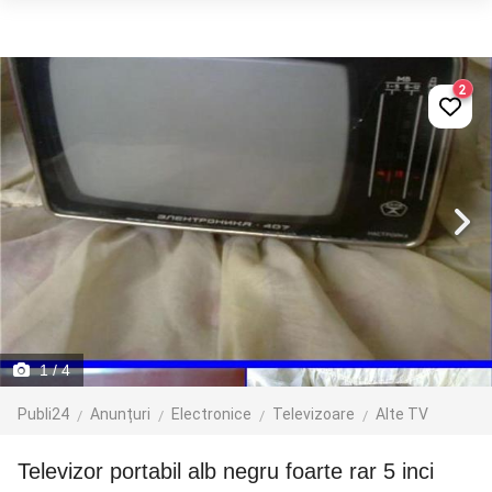
2
1
/ 4
Publi24
Anunțuri
Electronice
Televizoare
Alte TV
Televizor portabil alb negru foarte rar 5 inci