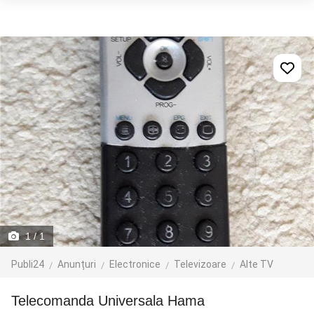
1
/ 1
Publi24
Anunțuri
Electronice
Televizoare
Alte TV
Telecomanda Universala Hama