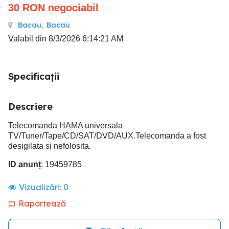
30
RON
negociabil
Bacau
,
Bacau
Valabil din 8/3/2026 6:14:21 AM
Specificații
Descriere
Telecomanda HAMA universala
TV/Tuner/Tape/CD/SAT/DVD/AUX.Telecomanda a fost
desigilata si nefolosita.
ID anunț
: 19459785
Vizualizări:
0
Raportează