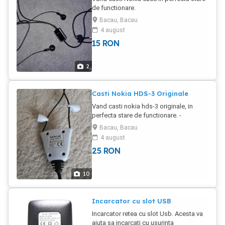
de functionare.
Bacau, Bacau
4 august
15
RON
2
Casti Nokia HDS-3 Originale
Vand casti nokia hds-3 originale, in
perfecta stare de functionare. -
comanda pe fir pt. acceptare apel sau
Bacau, Bacau
inchidere convorbire - includ microfon
4 august
pe fir - castile provin de la telefonul
25
RON
NOKIA N71.
10
Incarcator cu slot USB
Incarcator retea cu slot Usb. Acesta va
ajuta sa incarcati cu usurinta