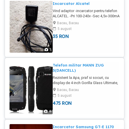
Incarcator Alcatel
Vind adaptor -incarcator pentru telefon
ALCATEL. -Pri 100-240v -Sec 4,5v-300mA
-50-60hz 100 A.
Bacau, Bacau
5 august
35
RON
3
Telefon militar MANN ZUG
3(DANCELL)
Rezistent la Apa, praf si socuri, cu
display de 4 inch Gorilla Glass Ultimate,
Android, procesor Qualcomm, etc.
Bacau, Bacau
Detalii mai jos: CPU: dual Core celular:
5 august
GSM, WCDMA Rezoluție de afișare:
475
RON
480X320 Touch Screen Tip: ecran
capacitiv Tip ecran LCD: IPS
8
Dimensiune ecran: 4 inch dual SIM RAM:
512M CPU Producator: Qualcomm
MSM8225 ROM: 4G Sistem de operare:
Incarcator Samsung GT-E 1170