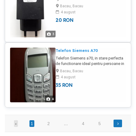
dispozitivul de la priza.Sistem de
Bacau, Bacau
protectie la supraincarcare si socuri.
4 august
Asigura o incarcare optima in conditii de
20
RON
maxima siguranta
3
Telefon Siemens A70
Telefon Siemens a70, in stare perfecta
de functionare ideal pentru persoane in
varsta sau pentru colectionari. Se vinde
Bacau, Bacau
cu incarcatorul original dar fara baterie
4 august
(s-a umflat si am aruncat-o).
35
RON
4
›
‹
1
2
…
4
5