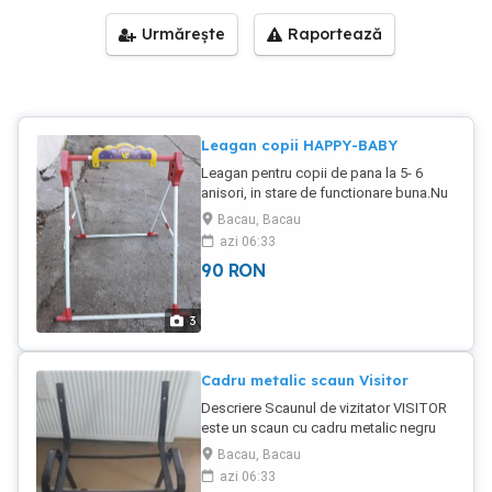
Urmărește
Raportează
Leagan copii HAPPY-BABY
Leagan pentru copii de pana la 5- 6
anisori, in stare de functionare buna.Nu
are scaunelul.
Bacau, Bacau
azi 06:33
90
RON
3
Cadru metalic scaun Visitor
Descriere Scaunul de vizitator VISITOR
este un scaun cu cadru metalic negru
vopsit in camp electrostatic, usor de
Bacau, Bacau
manevrat si de transportat. Dimensiunile
azi 06:33
sale compacte permit utilizarea