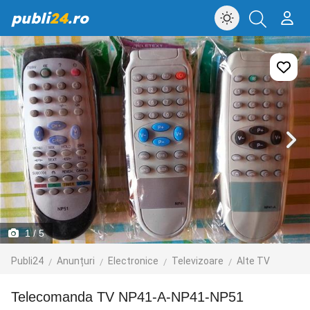
publi
24
.ro
1
/ 5
Publi24
Anunțuri
Electronice
Televizoare
Alte TV
Telecomanda TV NP41-A-NP41-NP51