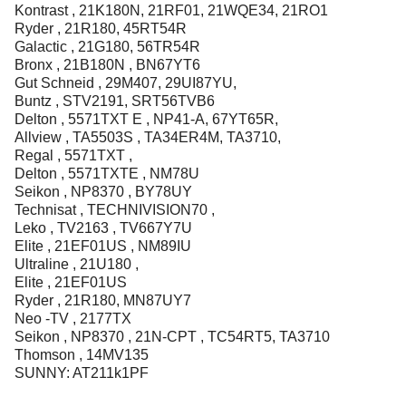
Kontrast , 21K180N, 21RF01, 21WQE34, 21RO1
Ryder , 21R180, 45RT54R
Galactic , 21G180, 56TR54R
Bronx , 21B180N , BN67YT6
Gut Schneid , 29M407, 29UI87YU,
Buntz , STV2191, SRT56TVB6
Delton , 5571TXT E , NP41-A, 67YT65R,
Allview , TA5503S , TA34ER4M, TA3710,
Regal , 5571TXT ,
Delton , 5571TXTE , NM78U
Seikon , NP8370 , BY78UY
Technisat , TECHNIVISION70 ,
Leko , TV2163 , TV667Y7U
Elite , 21EF01US , NM89IU
Ultraline , 21U180 ,
Elite , 21EF01US
Ryder , 21R180, MN87UY7
Neo -TV , 2177TX
Seikon , NP8370 , 21N-CPT , TC54RT5, TA3710
Thomson , 14MV135
SUNNY: AT211k1PF