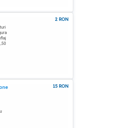
2
RON
turi
gura
flaj
1,50
15
RON
one
au