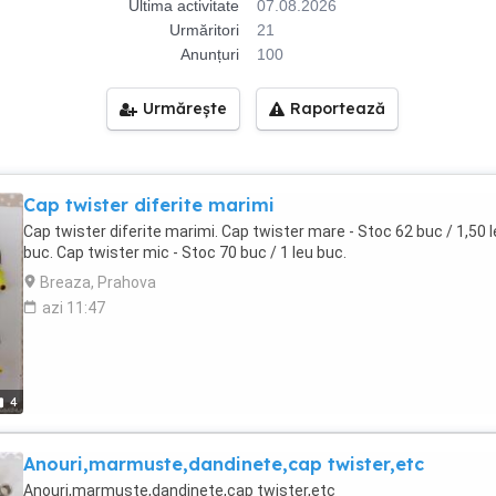
Ultima activitate
07.08.2026
Urmăritori
21
Anunțuri
100
Urmărește
Raportează
Cap twister diferite marimi
Cap twister diferite marimi. Cap twister mare - Stoc 62 buc / 1,50 l
buc. Cap twister mic - Stoc 70 buc / 1 leu buc.
Breaza, Prahova
azi 11:47
4
Anouri,marmuste,dandinete,cap twister,etc
Anouri,marmuste,dandinete,cap twister,etc