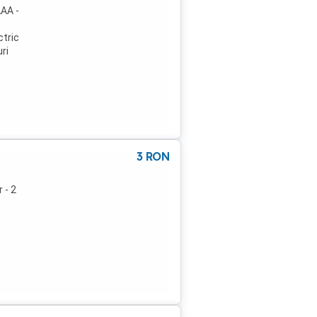
AAA -
ctric
ri
e are
area
ul
nsta
3
RON
 - 2