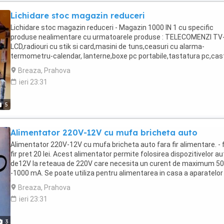
Lichidare stoc magazin reduceri
Lichidare stoc magazin reduceri - Magazin 1000 IN 1 cu specific
produse nealimentare cu urmatoarele produse : TELECOMENZI TV
LCD,radiouri cu stik si card,masini de tuns,ceasuri cu alarma-
termometru-calendar, lanterne,boxe pc portabile,tastatura pc,cast
telefon mp3, mouse cu fir wireless, mp3 auto,set surubelnite,cant
Breaza, Prahova
electronic bucatarie,incarcator acumulatori, port usb hub
ieri 23:31
4intrari,card,priza dubla auto,set bicicleta fata spate,pistol de lipit
fludor,antifurt bicicleta cu cifru, etc. ARTICOLE PESCUIT Telecome
TV - LCD - LED - AER CONDITIONAT noi sigilate diferite modele vezi 
5
Pret 10 - 15 - 20 lei. Cine cumpara toata marfa ( aproximativ 200 bu
pretul este de 5 lei buc. Urmariti toate anunturile mele.
Alimentator 220V-12V cu mufa bricheta auto
Alimentator 220V-12V cu mufa bricheta auto fara fir alimentare. - 
fir pret 20 lei. Acest alimentator permite folosirea dispozitivelor au
de12V la reteaua de 220V care necesita un curent de maximum 5
-1000 mA. Se poate utiliza pentru alimentarea in casa a aparatelor
modulatoare FM, ionizatoare si odorizante auto, incarcatoare auto
Breaza, Prahova
pentru telefoane, etc.
ieri 23:31
3