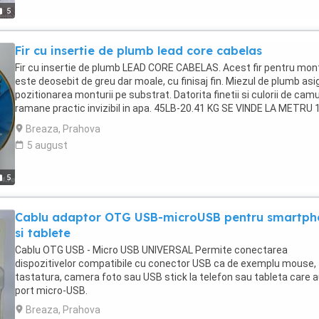
5
Fir cu insertie de plumb lead core cabelas
Fir cu insertie de plumb LEAD CORE CABELAS. Acest fir pentru mon
este deosebit de greu dar moale, cu finisaj fin. Miezul de plumb asi
pozitionarea monturii pe substrat. Datorita finetii si culorii de camu
ramane practic invizibil in apa. 45LB-20.41 KG SE VINDE LA METRU 
LEI METRU MINIM 20M
Breaza, Prahova
5 august
5
Cablu adaptor OTG USB-microUSB pentru smartph
si tablete
Cablu OTG USB - Micro USB UNIVERSAL Permite conectarea
dispozitivelor compatibile cu conector USB ca de exemplu mouse,
tastatura, camera foto sau USB stick la telefon sau tableta care 
port micro-USB.
Breaza, Prahova