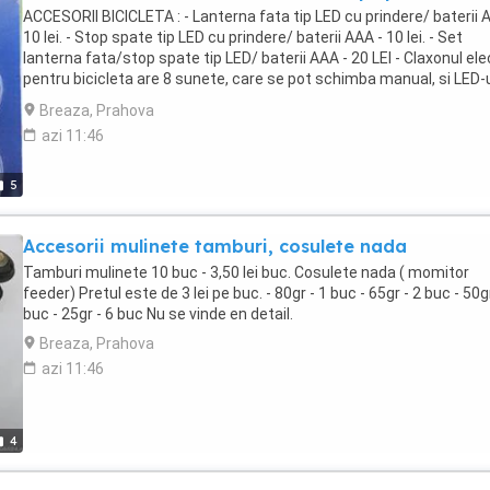
ACCESORII BICICLETA : - Lanterna fata tip LED cu prindere/ baterii 
10 lei. - Stop spate tip LED cu prindere/ baterii AAA - 10 lei. - Set
lanterna fata/stop spate tip LED/ baterii AAA - 20 LEI - Claxonul ele
pentru bicicleta are 8 sunete, care se pot schimba manual, si LED-u
pentru avertizare. Pentru a fi actionat claxonul electric cu 8 sunet
Breaza, Prahova
un buton care poate fi amplasat in orice parte a ghidonului. Action
azi 11:46
lui se poate face prin apasare scurta sau lunga a butonului. Sistem
de alimentare a claxonului electric pentru bicicleta cu 8 sunete co
in 2 baterii de tip AAA/R6. PRET 15 LEI.
5
Accesorii mulinete tamburi, cosulete nada
Tamburi mulinete 10 buc - 3,50 lei buc. Cosulete nada ( momitor
feeder) Pretul este de 3 lei pe buc. - 80gr - 1 buc - 65gr - 2 buc - 50gr
buc - 25gr - 6 buc Nu se vinde en detail.
Breaza, Prahova
azi 11:46
4