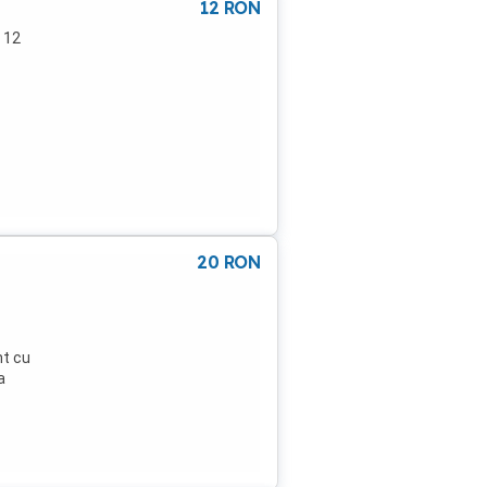
12
RON
 12
20
RON
nt cu
a
 un