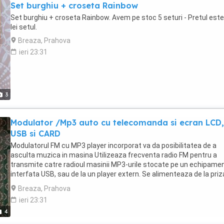
Set burghiu + croseta Rainbow
Set burghiu + croseta Rainbow. Avem pe stoc 5 seturi - Pretul este
lei setul.
Breaza, Prahova
ieri 23:31
3
Modulator /Mp3 auto cu telecomanda si ecran LCD,
USB si CARD
Modulatorul FM cu MP3 player incorporat va da posibilitatea de a
asculta muzica in masina Utilizeaza frecventa radio FM pentru a
transmite catre radioul masinii MP3-urile stocate pe un echipame
interfata USB, sau de la un player extern. Se alimenteaza de la priz
auto (bricheta) de 12 V. Poate reda muzica direct de pe USB, card
Breaza, Prahova
SD/MMC, MP3/MP4 etc. Telecomanda are functii complete pentru
ieri 23:31
control desavarsit. PRET 20 - 25 LEI
4