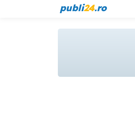
publi
24
.ro