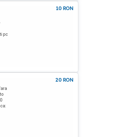
10
RON
-
i pc
ar
 cu
nzi
foto.
c )
20
RON
fara
to
00
 ca: