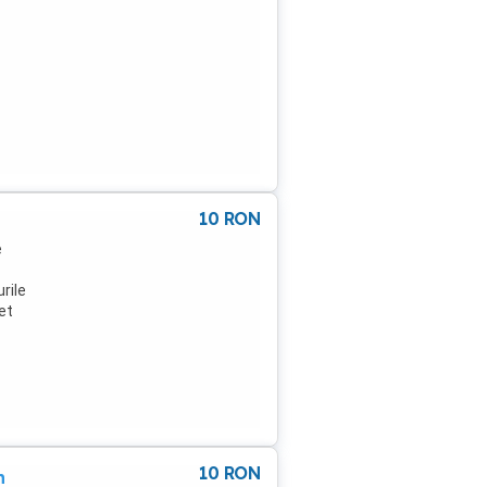
10
RON
e
rile
et
10
RON
n