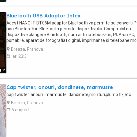
Bluetooth USB Adaptor Intex
Acest NANO IT-BT06M adaptor Bluetooth va permite sa converti P
non Bluetooth in Bluetooth permite dispozitivului. Compatibil cu
dispozitive plangere Bluetooth, cum ar fi notebook-uri, PDA-uri PC,
portabile, aparat de fotografiat digital, imprimante si telefoane mob
de asemenea, pentru transferuri de date, retea si Dial-up fax. Supo
Breaza, Prahova
de date voce Bluetooth cu optiune mai multe limbi. Profiluri suport
ieri 23:31
Networking, Dial-up, FAX, Acces si casti OS suportat: Win98 / 98SE
/ 2000 / XP Rata Simbol: 3Mbps Transfer Gama de: pana la 20 de m
2
Cap twister, anouri, dandinete, marmuste
cap twister, anouri , marmuste, dandinete,monturi,plumb fix,etc.
Breaza, Prahova
5 august