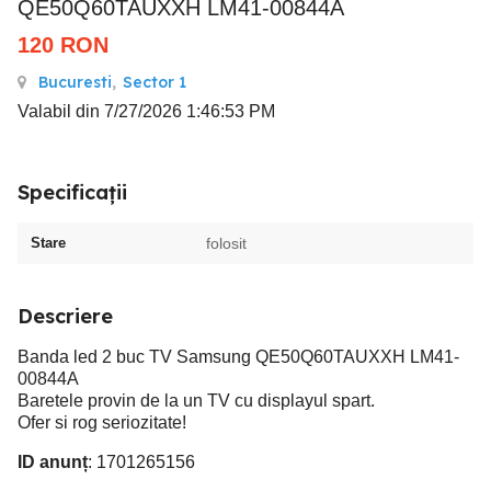
QE50Q60TAUXXH LM41-00844A
120
RON
Bucuresti
,
Sector 1
Valabil din 7/27/2026 1:46:53 PM
Specificații
Stare
folosit
Descriere
Banda led 2 buc TV Samsung QE50Q60TAUXXH LM41-
00844A
Baretele provin de la un TV cu displayul spart.
Ofer si rog seriozitate!
ID anunț
: 1701265156