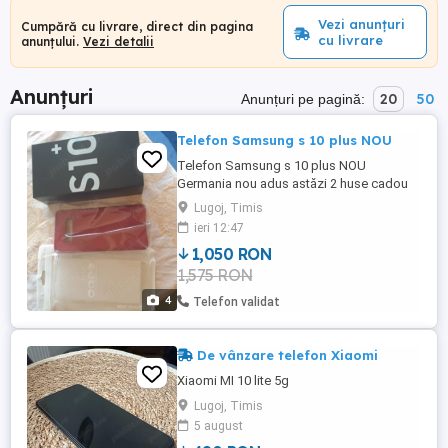
Vezi anunțuri
Cumpără cu livrare, direct din pagina
cu livrare
anunțului.
Vezi detalii
Anunțuri
20
50
Anunțuri pe pagină:
Telefon Samsung s 10 plus NOU
Telefon Samsung s 10 plus NOU
Germania nou adus astăzi 2 huse cadou
transparentă și roșu Nu trimit în țară
Lugoj, Timis
ieri 12:47
1,050 RON
1,575 RON
4
Telefon validat
De vânzare telefon Xiaomi
Xiaomi MI 10 lite 5g
Lugoj, Timis
5 august