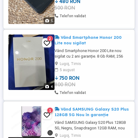
480 RON
500 RON
Telefon validat
5
Vând Smartphone Honor 200
2
Lite nou sigilat
Vând Smartphone Honor 200 Lite nou
sigilat cu 2 ani garanție. 8 Gb RAM, 256
Gb. stocare, negru. .Preț fix.
Lugoj, Timis
5 august
750 RON
800 RON
4
Telefon validat
Vând SAMSUNG Galaxy S20 Plus
1
128GB 5G Nou în garanție
Vând SAMSUNG Galaxy S20 Plus 128GB
5G, Negru, Snapdragon 12GB RAM, nou
cu husă flip bonus..Aflat în garanție.
Lugoj, Timis