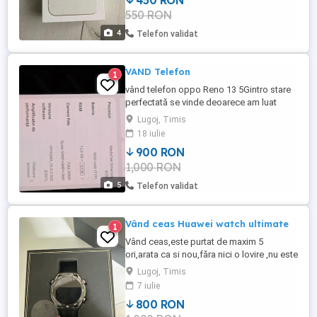
450 RON
sau zgâriat. Procentul bateriei este de 73
550 RON
% după cum se vede în poză. predarea se
face ...
4
Telefon validat
VAND Telefon
1
vând telefon oppo Reno 13 5Gintro stare
perfectată se vinde deoarece am luat
iPhone și nu-l folosesc vine cu cablu de
Lugoj, Timis
date și încărcător original 2 huse stare
18 iulie
impecabilă detalii la telefon
900 RON
1,000 RON
5
Telefon validat
Vând ceas Huawei watch ultimate
1
Vând ceas,este purtat de maxim 5
ori,arata ca si nou,făra nici o lovire ,nu este
spart,nu este ciobit arata intr-o stare
Lugoj, Timis
impecabilă!mai multe detalii la nr de
7 iulie
telefon
800 RON