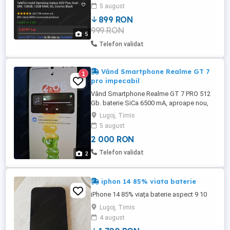
5 august
899 RON
999 RON
5
Telefon validat
Vând Smartphone Realme GT 7
1
pro impecabil
Vând Smartphone Realme GT 7 PRO 512
Gb. baterie SiCa 6500 mA, aproape nou,
îngaranție. Folie ecran și Husă bonus.
Lugoj, Timis
5 august
2 000 RON
Telefon validat
2
iphon 14 85% viata baterie
iPhone 14 85% viața baterie aspect 9 10
Lugoj, Timis
4 august