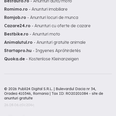
Bestauto.ro
- Anunturi auto/moto
Romimo.ro
- Anunturi imobiliare
Romjob.ro
- Anunturi locuri de munca
Cazare24.ro
- Anunturi cu oferte de cazare
Bestbike.ro
- Anunturi moto
Animalutul.ro
- Anunturi gratuite animale
Startapro.hu
- Ingyenes Apróhirdetés
Quoka.de
- Kostenlose Kleinanzeigen
© 2026 Publi24 Digital S.R.L. | Bulevardul Dacia nr 34,
Oradea 410346, Romania | Tax ID: RO20201084 -
site de
anunturi gratuite
26.08.06.c0c206c