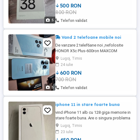
virtuală) Procesor MediaTek Helio G85
500 RON
Ecran 6,56" cu rată de reîmprospătare 90
800 RON
Hz Cameră principală 50 MP Baterie 5000
mAh Încărcare rapidă 33W SUPERVOOC
5
Telefon validat
Deblocat ...
Vand 2 telefoane mobile noi
De vanzare 2 telef6ane noi ,nefolosite
HONOR X5c Plus-600ron MAXCOM
MS652-500ron Pentru fiecare gratis cartela
Lugoj, Timis
SIM cu 5 credit Orange PrePay
24 iulie
600 RON
700 RON
5
Telefon validat
iphone 11 in stare foarte buna
vind iPhone 11 alb cu 128 giga memorie in
stare foarte buna. Are o singura problema
care nu afectează funcționalitatea( o pata
Lugoj, Timis
pe display in partea de sus a ecranului ).
23 iulie
absolut totul este funcțional, nu este spart