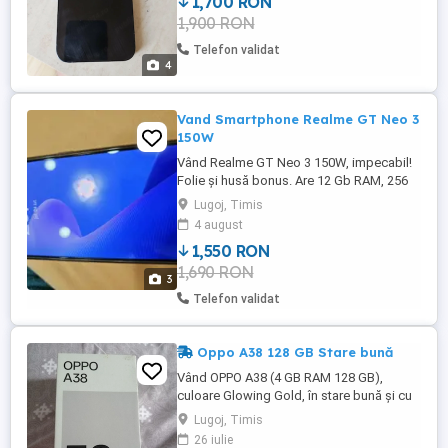
1,700 RON
1,900 RON
Telefon validat
4
Vand Smartphone Realme GT Neo 3
150W
Vând Realme GT Neo 3 150W, impecabil!
Folie și husă bonus. Are 12 Gb RAM, 256
Gb stocare, incarcare super rapidă la 150
Lugoj, Timis
W.
4 august
1,550 RON
1,690 RON
3
Telefon validat
Oppo A38 128 GB Stare bună
Vând OPPO A38 (4 GB RAM 128 GB),
culoare Glowing Gold, în stare bună și cu
cutia originală. Specificații: 128 GB
Lugoj, Timis
stocare 4 GB RAM (+ extindere RAM
26 iulie