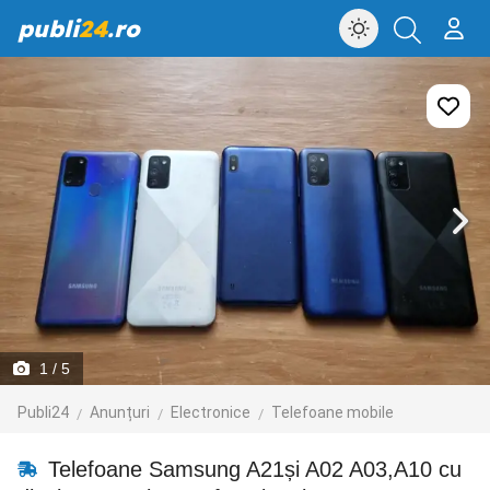
publi
24
.ro
1
/ 5
Publi24
Anunțuri
Electronice
Telefoane mobile
Telefoane Samsung A21și A02 A03,A10 cu