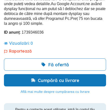
unde puteți vedea detaliile.Au Google Account.ne având
dysplay funcțional nu am putut să l deblochez dar se poate
debloca de către mine după montare dysplay sau
dumneavoastră, vă ofer Programul Pc.Preț 75 ron bucata
la angro și 100 simple.
ID anunț
: 1739346036
Vizualizări:
0
Raportează
Fă ofertă
Cumpără cu livrare
Află mai multe despre cumpărarea cu livrare
Pentru a contacta acest utilizator, intră în contul tău