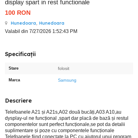
display spart in rest functionale
100
RON
Hunedoara
,
Hunedoara
Valabil din 7/27/2026 1:52:43 PM
Specificații
Stare
folosit
Marca
Samsung
Descriere
Telefoanele A21 și A21s,A02 două bucăți,A03 A10,au
dysplay-ul ne funcțional ,spart dar placă de bază și restul
componentelor sunt perfect funcționale,se pot da detalii
suplimentare și poze cu componentele funcționale
Telefoanele fiind conectate la PC cu ajutorul unui program