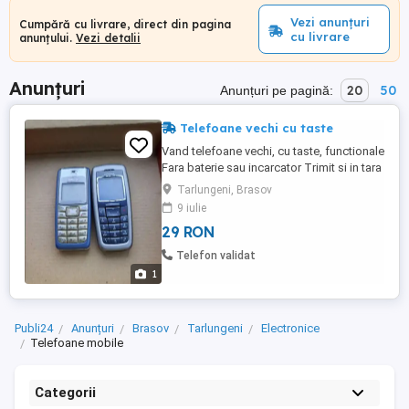
Vezi anunțuri
Cumpără cu livrare, direct din pagina
cu livrare
anunțului.
Vezi detalii
Anunțuri
20
50
Anunțuri pe pagină:
Telefoane vechi cu taste
Vand telefoane vechi, cu taste, functionale
Fara baterie sau incarcator Trimit si in tara
prin serviciul OLX, cu verificare colet, dar
Tarlungeni, Brasov
doar cu fan courier. Detalii la telefon
9 iulie
29 RON
Telefon validat
1
Publi24
Anunțuri
Brasov
Tarlungeni
Electronice
Telefoane mobile
Categorii