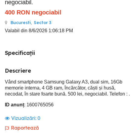
negociabil.
400
RON
negociabil
Bucuresti
,
Sector 3
Valabil din 8/6/2026 1:06:18 PM
Specificații
Descriere
Vând smartphone Samsung Galaxy A3, dual sim, 16Gb
memorie interna, 4 GB ram, încărcător, căști și husă,
necodat, în stare foarte bună. 500 lei, negociabil. Telefon : .
ID anunț
: 1600765056
Vizualizări:
0
Raportează