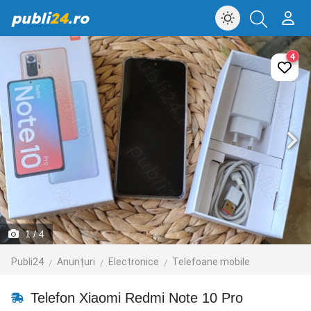
publi
24
.ro
4
1
/ 4
Publi24
Anunțuri
Electronice
Telefoane mobile
Telefon Xiaomi Redmi Note 10 Pro