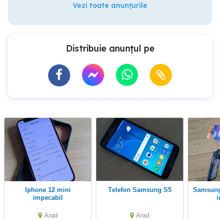
Vezi toate anunțurile
Distribuie anunțul pe
iphone 12 mini
Telefon Samsung S5
Samsung Flip 5 Z 512 Gb
impecabil
Arad
Arad