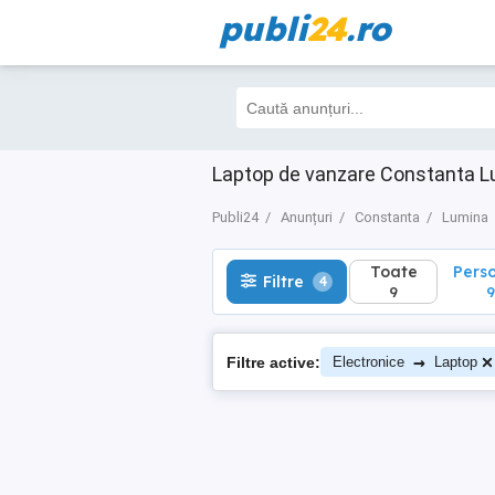
publi
24
.ro
Toate
Perso
Filtre
4
9
9
Laptop de vanzare Constanta 
Publi24
Anunțuri
Constanta
Lumina
Toate
Pers
Filtre
4
9
9
→
Filtre active:
Electronice
Laptop