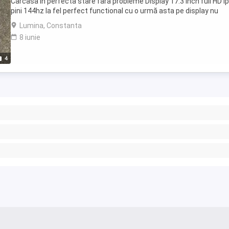
Carcasa in perfecta stare fara probleme Display 17.3 inch full HD i
pini 144hz la fel perfect functional cu o urmă asta pe display nu
afectează când este pornit Am ...
Lumina, Constanta
8 iunie
4