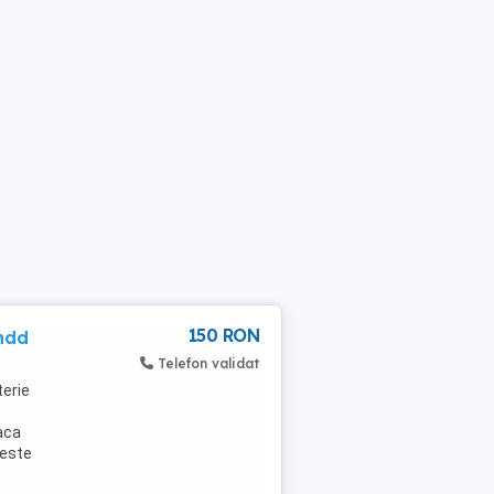
150 RON
hdd
Telefon validat
terie
aca
 este