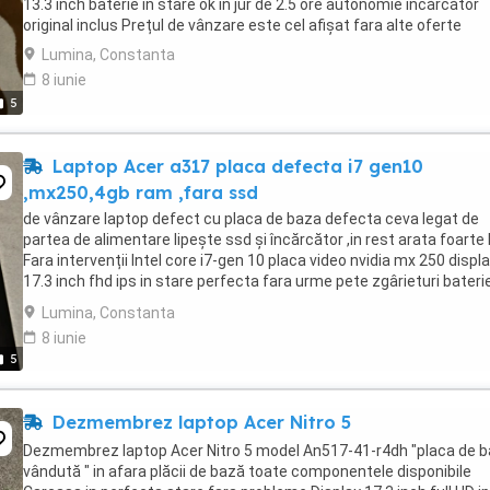
13.3 inch baterie in stare ok in jur de 2.5 ore autonomie încărcător
original inclus Prețul de vânzare este cel afișat fara alte oferte
Lumina, Constanta
8 iunie
5
Laptop Acer a317 placa defecta i7 gen10
,mx250,4gb ram ,fara ssd
de vânzare laptop defect cu placa de baza defecta ceva legat de
partea de alimentare lipește ssd și încărcător ,in rest arata foarte
Fara intervenții Intel core i7-gen 10 placa video nvidia mx 250 displ
17.3 inch fhd ips in stare perfecta fara urme pete zgârieturi bateri
prezenta carcasa ...
Lumina, Constanta
8 iunie
5
Dezmembrez laptop Acer Nitro 5
Dezmembrez laptop Acer Nitro 5 model An517-41-r4dh "placa de 
vândută " in afara plăcii de bază toate componentele disponibile