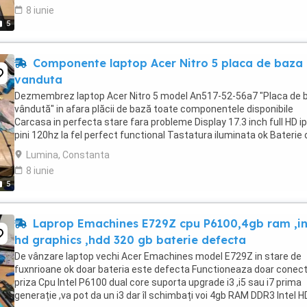
8 iunie
5
Componente laptop Acer Nitro 5 placa de baza
vanduta
Dezmembrez laptop Acer Nitro 5 model An517-52-56a7 "Placa de 
vândută" in afara plăcii de bază toate componentele disponibile
Carcasa in perfecta stare fara probleme Display 17.3 inch full HD i
pini 120hz la fel perfect functional Tastatura iluminata ok Baterie 
etc Și restul de mate interioare ...
Lumina, Constanta
8 iunie
5
Laprop Emachines E729Z cpu P6100,4gb ram ,in
hd graphics ,hdd 320 gb baterie defecta
De vânzare laptop vechi Acer Emachines model E729Z in stare de
fuxnrioane ok doar bateria este defecta Functioneaza doar conect
priza Cpu Intel P6100 dual core suporta upgrade i3 ,i5 sau i7 prima
generație ,va pot da un i3 dar îl schimbați voi 4gb RAM DDR3 Intel H