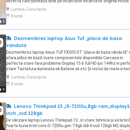
defectă funcționează doar pe încărcător încărcător original inclus
de vânzare fix
Lumina, Constanta
8 iunie
2
Dezmembrez laptop Asus Tuf ,placa de baza
vanduta
Dezmembrez laptop Asus TUF FX505 DT "placa de baza vândută" i
afara plăcii de bază toate componentele disponibile Carcasa in
perfecta stare fara probleme Display 15.6 full HD ips 144hz in perf
stare Tastatura iluminata ok Baterie ok etc Și restul de mate inter
Preț îl stabilim in funcție ...
Lumina, Constanta
8 iunie
5
Lenovo Thinkpad 13 ,i5-7200u,8gb ram,display1
inch ,ssd 128gb
De vânzare laptop Lenovo Thinkpad 13 , in stare tehnica și estetic
foarte buna Intel core i5-7200u gen 7 8gb ddr4 ssd 128gb M2 displ