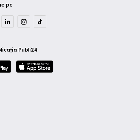
ne pe
licația Publi24