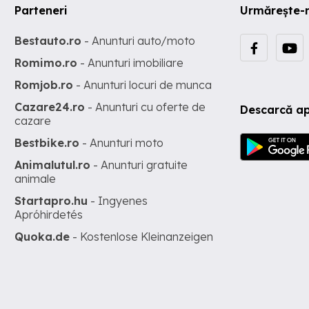
Parteneri
Urmărește-
Bestauto.ro
- Anunturi auto/moto
Romimo.ro
- Anunturi imobiliare
Romjob.ro
- Anunturi locuri de munca
Cazare24.ro
- Anunturi cu oferte de
Descarcă ap
cazare
Bestbike.ro
- Anunturi moto
Animalutul.ro
- Anunturi gratuite
animale
Startapro.hu
- Ingyenes
Apróhirdetés
Quoka.de
- Kostenlose Kleinanzeigen