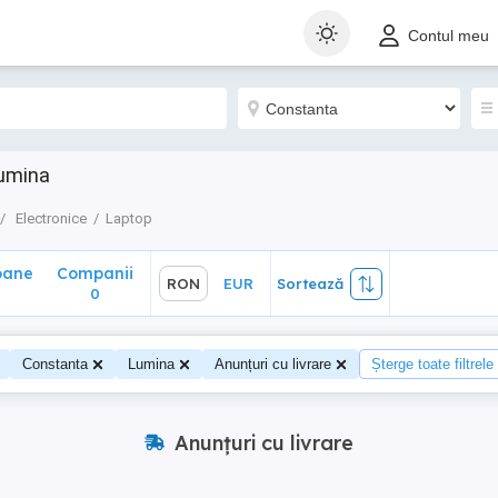
ane
Companii
RON
EUR
Sortează
Contul meu
0
Lumina
Electronice
Laptop
oane
Companii
RON
EUR
Sortează
0
Constanta
Lumina
Anunțuri cu livrare
Șterge toate filtrele
Anunțuri cu livrare