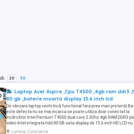
nă:
20
50
Laptop Acer Aspire ,Cpu T4500 ,4gb ram ddr3 ,
80 gb ,baterie moarta display 15.6 inch lcd
De vânzare laptop vechi încă functional fara prea mari pretenții Ba
este defecta nu se mai incarca se poate utiliza doar conectat la
încărcător Intel Pentium T4500 dual core 2.3Ghz 4gb RAM DDR3 pl
video Intel integrata hdd 80 GB sata display de 15.6 inch HD LCD nu
led este model cu ...
Lumina, Constanta