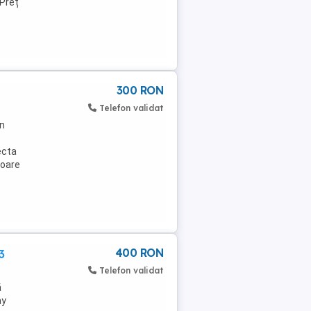
 Preț
300 RON
Telefon validat
n
ecta
ioare
400 RON
3
Telefon validat
ă
ay