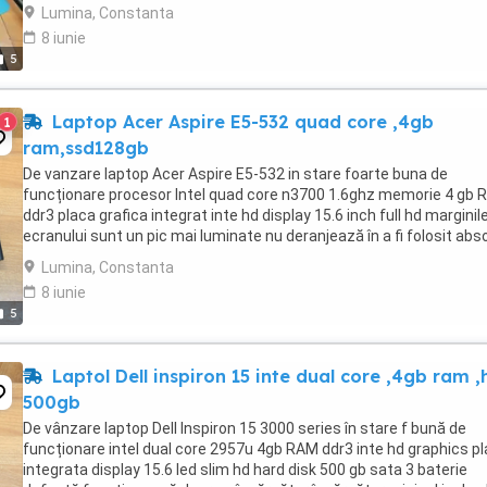
graphics fara alt cip grafic ...
Lumina, Constanta
8 iunie
5
Laptop Acer Aspire E5-532 quad core ,4gb
1
ram,ssd128gb
De vanzare laptop Acer Aspire E5-532 in stare foarte buna de
funcționare procesor Intel quad core n3700 1.6ghz memorie 4 gb
ddr3 placa grafica integrat inte hd display 15.6 inch full hd marginil
ecranului sunt un pic mai luminate nu deranjează în a fi folosit abs
deloc ssd 128 gb sata ...
Lumina, Constanta
8 iunie
5
Laptol Dell inspiron 15 inte dual core ,4gb ram 
500gb
De vânzare laptop Dell Inspiron 15 3000 series în stare f bună de
funcționare intel dual core 2957u 4gb RAM ddr3 inte hd graphics p
integrata display 15.6 led slim hd hard disk 500 gb sata 3 baterie