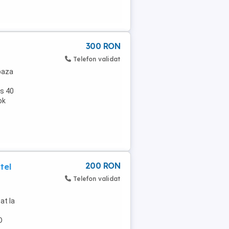
300 RON
Telefon validat
baza
ps 40
ok
200 RON
tel
Telefon validat
at la
D