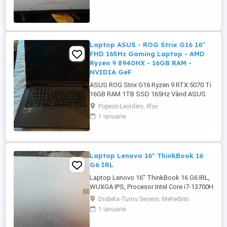
Laptop ASUS - ROG Strix G16 16"
FHD 165Hz Gaming Laptop - AMD
Ryzen 9 8940HX - 16GB RAM -
NVIDIA GeF
ASUS ROG Strix G16 Ryzen 9 RTX 5070 Ti
16GB RAM 1TB SSD 165Hz Vând ASUS
ROG Strix G16 în stare impecabilă, folosit
Popesti-Leordeni, Ilfov
foarte puțin și întreținut cu mare grijă.
1 ianuarie
Laptopul funcționează perfect, fără
defecte tehnice sau urme semnificative de
utilizare. Este echipat cu un procesor AMD
Ryzen 9 8940HX ...
Laptop Lenovo 16'' ThinkBook 16
G6 IRL
Laptop Lenovo 16'' ThinkBook 16 G6 IRL,
WUXGA IPS, Procesor Intel Core i7-13700H
(24M Cache, up to 5.00 GHz), 32GB DDR5,
Drobeta-Turnu Severin, Mehedinti
1TB SSD, Intel Iris Xe, Arctic Grey, Licente:
1 ianuarie
Microsoft Windows 11 Pro + Microsoft
Office 2021