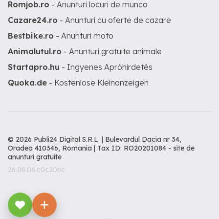
Romjob.ro
- Anunturi locuri de munca
Cazare24.ro
- Anunturi cu oferte de cazare
Bestbike.ro
- Anunturi moto
Animalutul.ro
- Anunturi gratuite animale
Startapro.hu
- Ingyenes Apróhirdetés
Quoka.de
- Kostenlose Kleinanzeigen
© 2026 Publi24 Digital S.R.L. | Bulevardul Dacia nr 34,
Oradea 410346, Romania | Tax ID: RO20201084 -
site de
anunturi gratuite
26.08.06.c0c206c