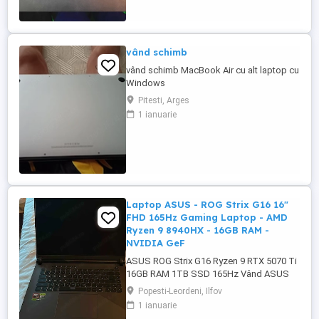
vând schimb
vând schimb MacBook Air cu alt laptop cu
Windows
Pitesti, Arges
1 ianuarie
Laptop ASUS - ROG Strix G16 16"
FHD 165Hz Gaming Laptop - AMD
Ryzen 9 8940HX - 16GB RAM -
NVIDIA GeF
ASUS ROG Strix G16 Ryzen 9 RTX 5070 Ti
16GB RAM 1TB SSD 165Hz Vând ASUS
ROG Strix G16 în stare impecabilă, folosit
Popesti-Leordeni, Ilfov
foarte puțin și întreținut cu mare grijă.
1 ianuarie
Laptopul funcționează perfect, fără