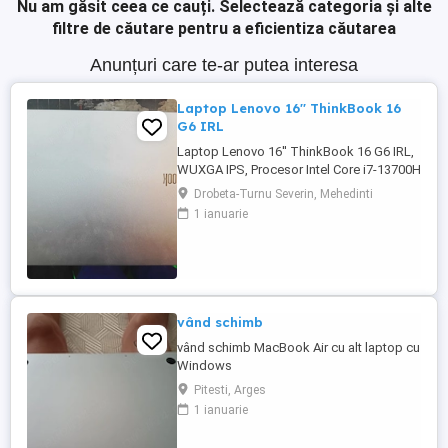
Nu am găsit ceea ce cauți.
Selectează categoria și alte
filtre de căutare pentru a eficientiza căutarea
Anunțuri care te-ar putea interesa
Laptop Lenovo 16'' ThinkBook 16
G6 IRL
Laptop Lenovo 16'' ThinkBook 16 G6 IRL,
WUXGA IPS, Procesor Intel Core i7-13700H
(24M Cache, up to 5.00 GHz), 32GB DDR5,
Drobeta-Turnu Severin, Mehedinti
1TB SSD, Intel Iris Xe, Arctic Grey, Licente:
1 ianuarie
Microsoft Windows 11 Pro + Microsoft
Office 2021
vând schimb
vând schimb MacBook Air cu alt laptop cu
Windows
Pitesti, Arges
1 ianuarie