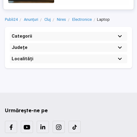
defecte tehnice sau urme semnificative de
utilizare. Este echipat cu un procesor AMD
Ryzen 9 8940HX ...
Publi24
Anunțuri
Cluj
Nires
Electronice
Laptop
Categorii
Județe
Localități
Urmărește-ne pe