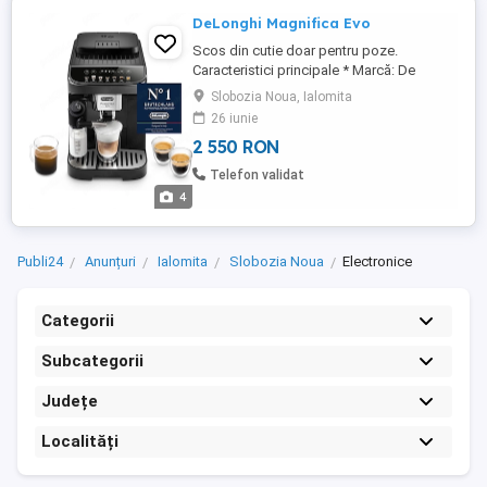
DeLonghi Magnifica Evo
Scos din cutie doar pentru poze.
Caracteristici principale * Marcă: De
Longhi * Capacitate: 1,8 litri * Culoare:
Slobozia Noua, Ialomita
Negru * Dimensiuni: 44 cm (adâncime) 24
26 iunie
cm (lățime) 36 cm (înălțime) *
2 550 RON
Caracteristici speciale: rezervor de apă
detașabil, curățare ușoară, 7 rețete, sistem
Telefon validat
de lapte cu recipient automat ...
4
Publi24
Anunțuri
Ialomita
Slobozia Noua
Electronice
Categorii
Subcategorii
Județe
Localități