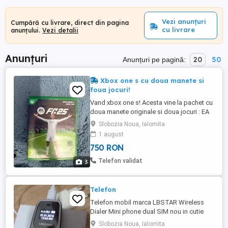
Vezi anunțuri
Cumpără cu livrare, direct din pagina
cu livrare
anunțului.
Vezi detalii
Anunțuri
20
50
Anunțuri pe pagină:
Xbox one s cu doua manete si
foua jocuri!
Vand xbox one s! Acesta vine la pachet cu
doua manete originale si doua jocuri : EA
FC 25 si GTA V PREMIUM EDITION. Una
Slobozia Noua, Ialomita
dintre manete este putin colorata,dar nu
1 august
va incurca la joc. Xbox-ul are o capacitate
750 RON
de 1TB si este silentios.
Telefon validat
3
Telefon
Telefon mobil marca LBSTAR Wireless
Dialer Mini phone dual SIM nou in cutie
Slobozia Noua, Ialomita