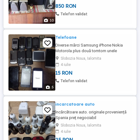
850 RON
Telefon validat
10
Telefoane
Diverse mărci Samsung iPhone Nokia
Motorola plus două tomtom unele
funcioneaza altele nefuncționale
Slobozia Noua, Ialomita
4 iulie
15 RON
Telefon validat
5
incarcatoare auto
încărcătoare auto. originale proveniență
Spania preț negociabil
Slobozia Noua, Ialomita
4 iulie
25 RON