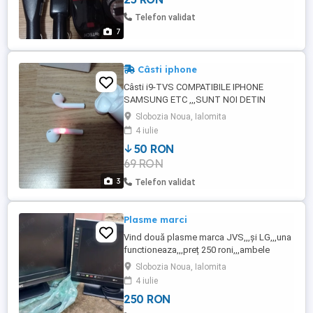
Telefon validat
7
Câsti iphone
Câsti i9-TVS COMPATIBILE IPHONE
SAMSUNG ETC ,,,SUNT NOI DETIN
INCARCATOR SI CUTIE
Slobozia Noua, Ialomita
4 iulie
50 RON
69 RON
3
Telefon validat
Plasme marci
Vind două plasme marca JVS,,,și LG,,,una
functioneaza,,,preț 250 roni,,,ambele
Slobozia Noua, Ialomita
4 iulie
250 RON