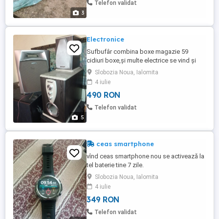
Telefon validat
3
Electronice
Sufbufâr combina boxe magazie 59
cidiuri boxe,și multe electrice se vind și
separat
Slobozia Noua, Ialomita
4 iulie
490 RON
Telefon validat
5
ceas smartphone
vînd ceas smartphone nou se activează la
tel baterie tine 7 zile.
Slobozia Noua, Ialomita
4 iulie
349 RON
Telefon validat