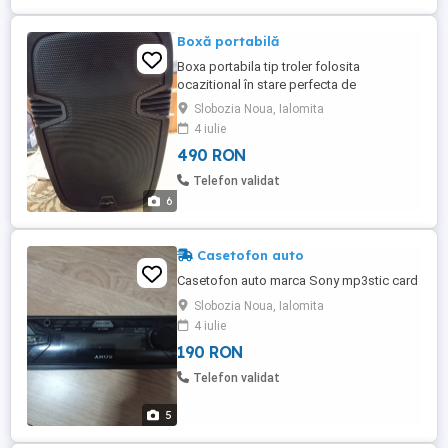
Boxă portabilă
Boxa portabila tip troler folosita
ocazitional în stare perfecta de
funcționare 2 telecomenzi microfon și
Slobozia Noua, Ialomita
mufă de încărcare
4 iulie
490 RON
Telefon validat
6
Casetofon auto
Casetofon auto marca Sony mp3stic card
Slobozia Noua, Ialomita
4 iulie
190 RON
Telefon validat
5