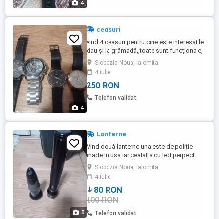
4
ceasuri
vind 4 ceasuri pentru cine este interesat le
dau și la grămadă,,toate sunt funcționale,
fără defecte
Slobozia Noua, Ialomita
4 iulie
250 RON
Telefon validat
4
Lanterne
Vind două lanterne una este de poliție
made in usa iar cealaltă cu led perpect
funcționale
Slobozia Noua, Ialomita
4 iulie
80 RON
100 RON
3
Telefon validat