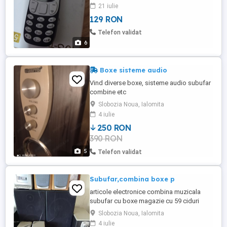
21 iulie
129 RON
Telefon validat
6
Boxe sisteme audio
Vind diverse boxe, sisteme audio subufar
combine etc
Slobozia Noua, Ialomita
4 iulie
250 RON
390 RON
5
Telefon validat
Subufar,combina boxe p
articole electronice combina muzicala
subufar cu boxe magazie cu 59 ciduri
provenite UK
Slobozia Noua, Ialomita
4 iulie