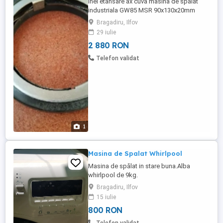
Inel etansare ax cuva masina de spalat
industriala GW85 MSR 90x130x20mm
Compatibil cu urmatoarele masini de
Bragadiru, Ilfov
spalat: GRANDIMPIANTI model WMC17,
29 iulie
WMC23, WR33, WR37 IPSO model HF245,
2 880 RON
HF304, HF450, HF570 WE245, WE304,
WF305, WFF305 Pretul nu include TVA si
Telefon validat
taxa de livrare.
1
Masina de Spalat Whirlpool
Masina de spălat in stare buna.Alba
whirlpool de 9kg.
Bragadiru, Ilfov
15 iulie
800 RON