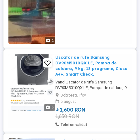
1
Uscator de rufe Samsung
DV90M5010QX LE, Pompa de
caldura, 9 kg, 18 programe, Clasa
A++, Smart Check,
Vand Uscator de rufe Samsung
DV90M5010QX LE, Pompa de caldura, 9
kg, 18 programe, Clasa A++, Smart Check,
Dobroesti, Ilfov
Inox, folosit dar se afla in stare buna..
5 august
5
1,600 RON
1,650 RON
Telefon validat