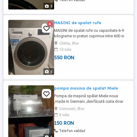
Telefon validat
5
MASINI de spalat rufe
4
MASINI de spalat rufe cu capacitate 6-9
kilograme si preturi cuprinse intre 600 si
750 de lei
Chitila, Ilfov
10 iulie
550 RON
5
pompa masina de spalat Miele
Pompa de mașină spălat Miele noua
,made in Germani ,desfăcută cutia doar
pentru a vedea produsul!A fost
Domnesti, Ilfov
comandata greșit!
8 iulie
150 RON
Telefon validat