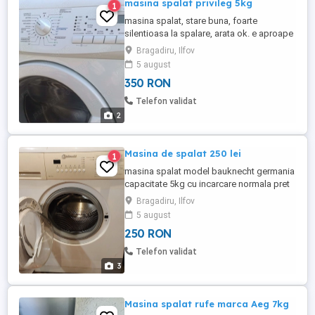
masina spalat privileg 5kg
1
masina spalat, stare buna, foarte
silentioasa la spalare, arata ok. e aproape
noua. are un zgomot la stoarcere. se
Bragadiru, Ilfov
poate face proba la cumparare daca
5 august
vremea permite. poze reale. predare zona
350 RON
gorneni giurgiu.
Telefon validat
2
Masina de spalat 250 lei
1
masina spalat model bauknecht germania
capacitate 5kg cu incarcare normala pret
250 lei ridicare si proba din zona gorneni
Bragadiru, Ilfov
jud giurgiu. nu se trimite la colet.
5 august
250 RON
Telefon validat
3
Masina spalat rufe marca Aeg 7kg