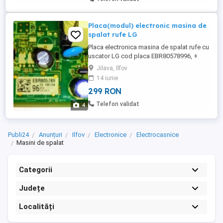
Placa(modul) electronic masina de
spalat rufe LG
Placa electronica masina de spalat rufe cu
uscator LG cod placa EBR80578996, +
instalatia electrica completa fara
Jilava, Ilfov
defecte.Am achizitionat-o dar nu se
14 iunie
potriveste la masina mea eu avand cod
299 RON
EBR80578959. Verificati atent
compatibilitatea acesteia cu masina
Telefon validat
4
dvoastra. Produsul vandut nu se
returneaza.
Publi24
Anunțuri
Ilfov
Electronice
Electrocasnice
Masini de spalat
Categorii
Județe
Localități