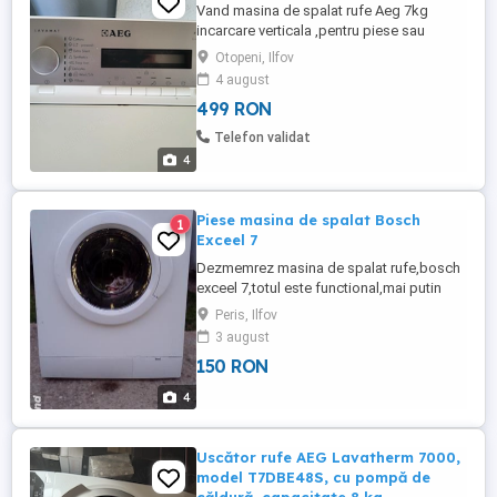
Vand masina de spalat rufe Aeg 7kg
incarcare verticala ,pentru piese sau
reconditionare ,ax cuva parte stanga rupt
Otopeni, Ilfov
,restul componentelor in stare foarte
4 august
buna,perfect functionale
499 RON
Telefon validat
4
Piese masina de spalat Bosch
1
Exceel 7
Dezmemrez masina de spalat rufe,bosch
exceel 7,totul este functional,mai putin
tripoda,care este rupta.
Peris, Ilfov
3 august
150 RON
4
Uscător rufe AEG Lavatherm 7000,
model T7DBE48S, cu pompă de