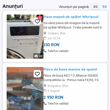
Anunțuri
20
50
Anunțuri pe pagină:
Piese mașină de spălat Whirlpool
1
Se vând piese din imagine de la mașină
de spălat Whirlpool. Toate piesele sunt în
stare de funcționare, mai puțin tripoda
Ciolpani, Ilfov
care este ruptă.se vinde și întreaga. Tel
azi 15:54
.Prețuri bune
150 RON
Telefon validat
10
Placa de baza masina de spalat
Placa de baza MC7 l O Alliance 553405.
Compatibila cu : Primus seria FX,RX, FS
Ipso seria IY, IA Lavamac seria AF, AR
Bragadiru, Ilfov
masini de spalat 8-28kg. Pretul nu include
5 august
TVA si taxe de livrare.
2 950 RON
Telefon validat