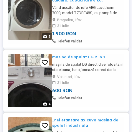
căldură, capacitate 8 kg.
Vând uscător de rufe AEG Lavatherm
7000, model T7DBE48S, cu pompă de
căldură, capacitate 8 kg. Uscătorul are
Bragadiru, Ilfov
aproximativ 5 ani, a fost utilizat doar în
31 iulie
regim casnic, de o familie de 2 persoane,
1 900 RON
fiind întreținut corespunzător.
5
Funcționează impecabil, fără erori,
Telefon validat
zgomote sau alte probleme tehnice.
Caracteristici ...
masina de spalat LG 2 in 1
mașina de spălat LG direct dive folosita in
stare buna, funcționează corect dar la
stoarcere este zgomotoasa, acesta este
Voluntari, Ilfov
motivul pentru care o schimbam. ridicare
31 iulie
personala de la locație.
600 RON
Telefon validat
4
Inel etansare ax cuva masina de
spalat industriala