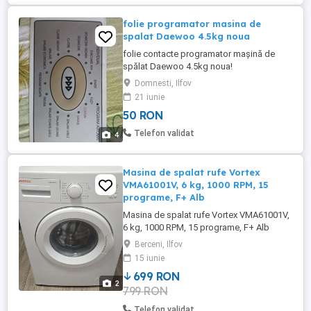
folie programator masina de
spalat Daewoo 4.5kg noua
folie contacte programator mașină de
spălat Daewoo 4.5kg noua!
Domnesti, Ilfov
21 iunie
50 RON
Telefon validat
4
Masina de spalat rufe Vortex
VMA61001V, 6 kg, 1000 RPM, 15
programe, F+ Alb
Masina de spalat rufe Vortex VMA61001V,
6 kg, 1000 RPM, 15 programe, F+ Alb
utilizată de câteva ori
Berceni, Ilfov
15 iunie
699 RON
2
799 RON
Telefon validat