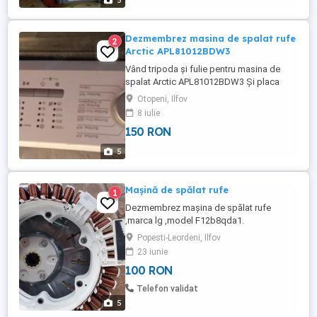
5
Dezmembrez masina de spalat rufe
2
Arctic APL81012BDW3
Vând tripoda și fulie pentru masina de
spalat Arctic APL81012BDW3 Și placa
electronică a aceeași mașini pe care am
Otopeni, Ilfov
dezmembrat o datorită ruginei! Prețul este
8 iulie
pentru ambele piese,cu ridicare din
150 RON
Otopeni.
5
Mașină de spălat rufe
1
Dezmembrez mașina de spălat rufe
,marca lg ,model F12b8qda1.
Popesti-Leordeni, Ilfov
23 iunie
100 RON
Telefon validat
5