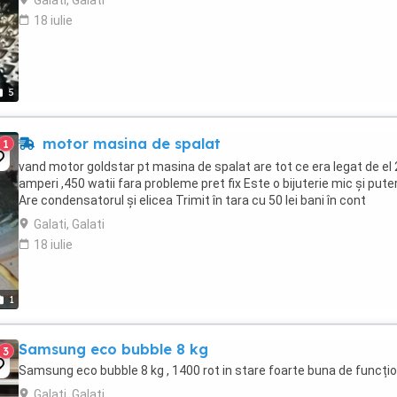
Galati, Galati
18 iulie
5
motor masina de spalat
1
vand motor goldstar pt masina de spalat are tot ce era legat de el 
amperi ,450 watii fara probleme pret fix Este o bijuterie mic și pute
Are condensatorul și elicea Trimit în tara cu 50 lei bani în cont
Galati, Galati
18 iulie
1
Samsung eco bubble 8 kg
3
Samsung eco bubble 8 kg , 1400 rot in stare foarte buna de funcți
Galati, Galati