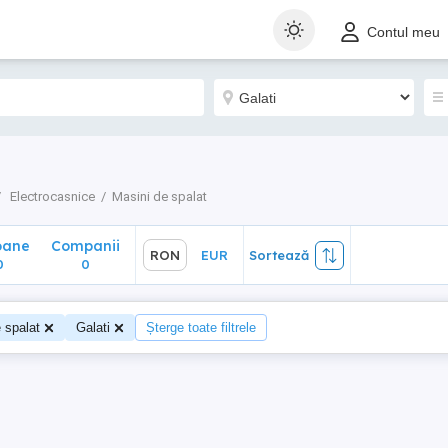
ane
Companii
RON
EUR
Sortează
Contul meu
0
Electrocasnice
Masini de spalat
oane
Companii
RON
EUR
Sortează
0
0
 spalat
Galati
Șterge toate filtrele