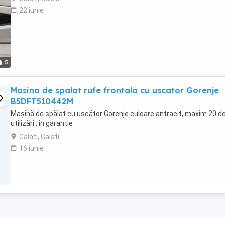
22 iunie
5
Masina de spalat rufe frontala cu uscator Gorenje
B5DFT510442M
Mașină de spălat cu uscător Gorenje culoare antracit, maxim 20 d
utilizări , in garantie
Galati, Galati
16 iunie