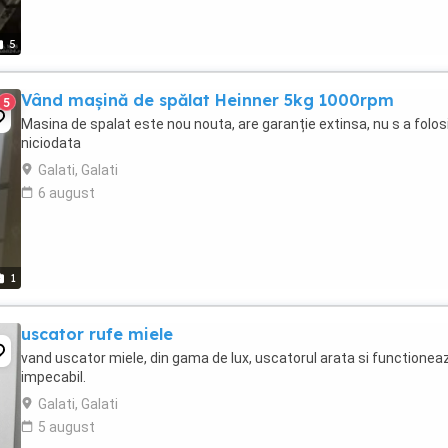
5
Vând mașină de spălat Heinner 5kg 1000rpm
5
Masina de spalat este nou nouta, are garanție extinsa, nu s a folos
niciodata
Galati, Galati
6 august
1
uscator rufe miele
vand uscator miele, din gama de lux, uscatorul arata si functionea
impecabil.
Galati, Galati
5 august