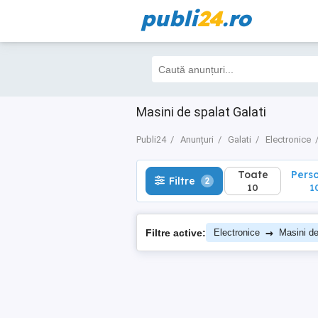
publi
24
.ro
Toate
Perso
Filtre
2
10
10
Masini de spalat Galati
Publi24
Anunțuri
Galati
Electronice
Toate
Pers
Filtre
2
10
1
→
Filtre active:
Electronice
Masini de