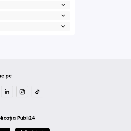
ne pe
licația Publi24