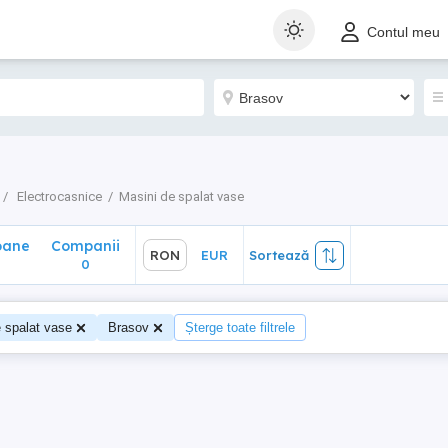
ane
Companii
RON
EUR
Sortează
Contul meu
0
Electrocasnice
Masini de spalat vase
oane
Companii
RON
EUR
Sortează
0
 spalat vase
Brasov
Șterge toate filtrele