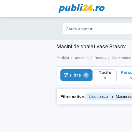
publi
24
.ro
Toate
Perso
Filtre
2
3
3
Masini de spalat vase Brasov
Publi24
Anunțuri
Brasov
Electronice
Toate
Pers
Filtre
2
3
3
→
Filtre active:
Electronice
Masini de