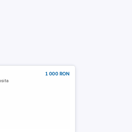
1 000 RON
osita