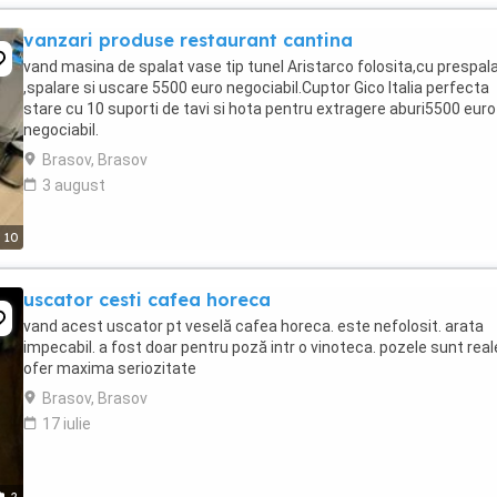
vanzari produse restaurant cantina
vand masina de spalat vase tip tunel Aristarco folosita,cu prespal
,spalare si uscare 5500 euro negociabil.Cuptor Gico Italia perfecta
stare cu 10 suporti de tavi si hota pentru extragere aburi5500 euro
negociabil.
Brasov, Brasov
3 august
10
uscator cesti cafea horeca
vand acest uscator pt veselă cafea horeca. este nefolosit. arata
impecabil. a fost doar pentru poză intr o vinoteca. pozele sunt real
ofer maxima seriozitate
Brasov, Brasov
17 iulie