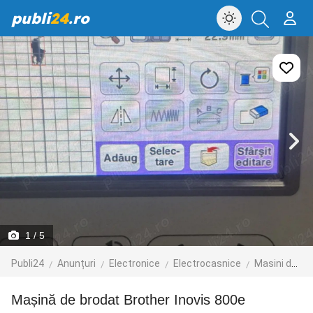
publi
24
.ro
1
/ 5
Publi24
Anunțuri
Electronice
Electrocasnice
Masini de cusut
Mașină de brodat Brother Inovis 800e