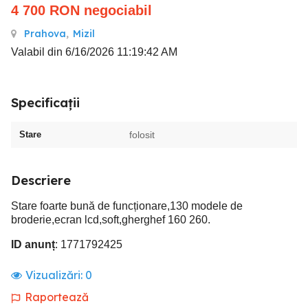
4 700
RON
negociabil
Prahova
,
Mizil
Valabil din 6/16/2026 11:19:42 AM
Specificații
Stare
folosit
Descriere
Stare foarte bună de funcționare,130 modele de
broderie,ecran lcd,soft,gherghef 160 260.
ID anunț
: 1771792425
Vizualizări:
0
Raportează